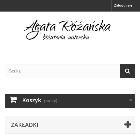
Zaloguj się
Koszyk
(pusty)
ZAKŁADKI