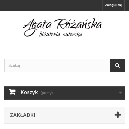
Zaloguj się
Koszyk
(pusty)
ZAKŁADKI