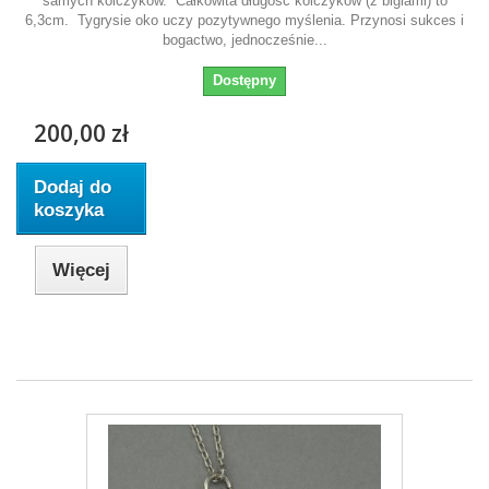
samych kolczyków. Całkowita długość kolczyków (z biglami) to
6,3cm. Tygrysie oko uczy pozytywnego myślenia. Przynosi sukces i
bogactwo, jednocześnie...
Dostępny
200,00 zł
Dodaj do
koszyka
Więcej