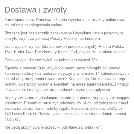
Dostawa i zwroty
Zamówiona przez Państwa biżuteria wysyłana jest maksymalnie dwa
dni od dnia zaksięgowania wpłaty.
Biżuteria jest bezpiecznie zapakowana i wysyłana listem poleconym
priorytetowym za pomocą Poczty Polskiej lub kurierem.
Cena wysyłki wynosi (dla zamówień przedpłaconych): Poczta Polska
18zł, Kurier 14zł, Paczkomaty Inpost 11zł, chyba, że ustalono inaczej.
Cena wysyłki dla zamówień za pobraniem wynosi 20zł.
Zgodnie z prawem Kupujący-Konsument może odstąpić od umowy
kupna-sprzedaży bez podania przyczyny w terminie 14 kalendarzowych
dni od daty otrzymania towaru przez Kupującego. Do zachowania tego
terminu wystarczy wysłanie e-mailem na adres
agatarozanska21@wp.pl
oświadczenia o chęci zwrotu przedmiotu przed jego upływem.
Koszty związane z odesłaniem przedmiotu ponosi Kupujący zwracający
przedmiot. Przedmiot musi być odesłany do 14 dni od zgłoszenia chęci
zwrotu na adres: Handmade by Agata Różańska, Jeleniów 60a/1, 57-
343 Lewin Kłodzki. Ryzyko związane z odesłaniem przedmiotu ponosi
Kupujący.
Nie będą przyjmowane przesyłki odsyłane za pobraniem.