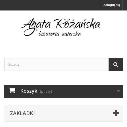
Zaloguj się
Koszyk
(pusty)
ZAKŁADKI