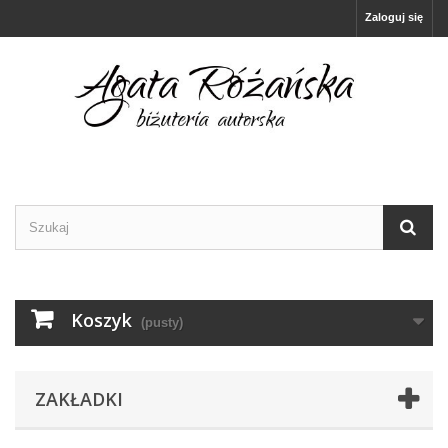
Zaloguj się
Koszyk
(pusty)
ZAKŁADKI