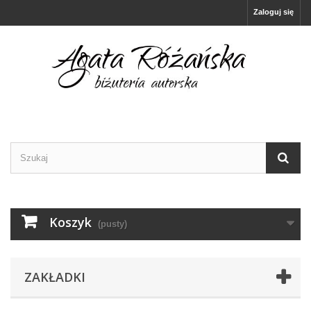
Zaloguj się
Koszyk
(pusty)
ZAKŁADKI