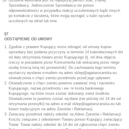
Biżuteria wykonana jest ze najlepszej jakości stali, znanej
Sprzedawcy. Jednocześnie Sprzedawca nie ponosi
odpowiedzialności w przypadku reakcji uczuleniowych bądź innych
po kontakcie z biżuterią, które mogą wystąpić u ludzi wysoko
uczulonych na nikiel lub inne.
§7
ODSTĄPIENIE OD UMOWY
Zgodnie z prawem Kupujący może odstąpić od umowy kupna-
sprzedaży bez podania przyczyny w terminie 14 kalendarzowych dni
od daty otrzymania towaru przez Kupującego (tj. od dnia objęcia
rzeczy w posiadanie przez Konsumenta lub wskazaną przez niego
osobę trzecią inną niż przewoźnik). Do zachowania tego terminu
wystarczy wysłanie e-mailem na adres
sklep@agatarozanska.eu
oświadczenia o chęci zwrotu przedmiotu przed jego upływem.
Oświadczenie o chęci zwrotu powinno zawierać imię i nazwisko
Kupującego, nazwę przedmiotu i ew. nr konta bankowego
Kupującego, na które może zostać dokonany zwrot środków.
Oświadczenie to powinno zostać wysłane (nie później niż 14 dni od
otrzymania przesyłki) na adres e-mail
sklep@agatarozanska.eu
lub
listem tradycyjnym na adres Zwrotów i Reklamacji.
Zwracany przedmiot należy odesłać na Adres Zwrotów i Reklamacji.
Koszty związane z odesłaniem Towaru ponosi Kupujący zwracający
Towar. Towar należy odesłać do 14 dni od zgłoszenia chęci zwrotu.