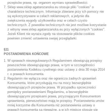
przepisów prawa, np. organom wymiaru sprawiedliwości.
Sklep
www.sklep.agatarozanska.eu
stosuje pliki "cookies" o
charakterze technicznym. Informacje zbierane przy ich pomocy nie
są wykorzystywane w celach reklamowych, a jedynie dla
zwiększenia wygody użytkownika oraz w celach czysto
technicznych. Z powodów technicznych nie jest możliwe korzystanie
z witryny
www.sklep.agatarozanska.eu
przy wyłączonych "cookies".
Jeżeli Klient nie wyraża zgody na stosowanie plików cookies
powinien zmienić ustawienia swojej przeglądarki.
§11
POSTANOWIENIA KOŃCOWE
W sprawach nieuregulowanych Regulaminem obowiązują przepisy
powszechnie obowiązującego prawa, w tym w szczególności
postanowienia Kodeksu cywilnego oraz ustawy z dnia 30 maja 2014
r. o prawach konsumenta.
Regulamin nie wyłącza oraz nie ogranicza żadnych uprawnień
Konsumenta, które przysługują mu na mocy bezwzględnie
obowiązujących przepisów prawa. W przypadku sprzeczności
pomiędzy postanowieniami Regulaminu, a bezwzględnie
obowiązującymi przepisami prawa, przyznającymi Konsumentom
uprawnienia, pierwszeństwo mają te przepisy. Postanowienia umów
mniej korzystne dla Konsumenta niż postanowienia ustawy o
prawach konsumenta są nieważne, a w ich miejsce stosuje się