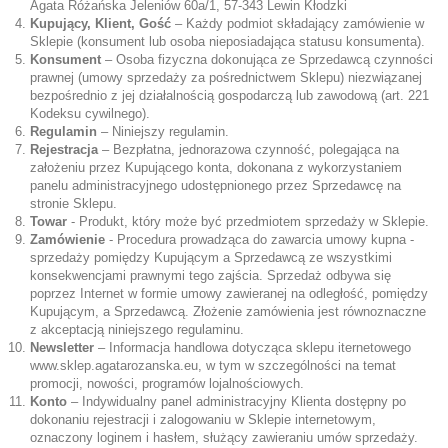
Agata Różańska Jeleniów 60a/1, 57-343 Lewin Kłodzki
Kupujący, Klient, Gość
– Każdy podmiot składający zamówienie w
Sklepie (konsument lub osoba nieposiadająca statusu konsumenta).
Konsument
– Osoba fizyczna dokonująca ze Sprzedawcą czynności
prawnej (umowy sprzedaży za pośrednictwem Sklepu) niezwiązanej
bezpośrednio z jej działalnością gospodarczą lub zawodową (art. 221
Kodeksu cywilnego).
Regulamin
– Niniejszy regulamin.
Rejestracja
– Bezpłatna, jednorazowa czynność, polegająca na
założeniu przez Kupującego konta, dokonana z wykorzystaniem
panelu administracyjnego udostępnionego przez Sprzedawcę na
stronie Sklepu.
Towar
- Produkt, który może być przedmiotem sprzedaży w Sklepie.
Zamówienie
- Procedura prowadząca do zawarcia umowy kupna -
sprzedaży pomiędzy Kupującym a Sprzedawcą ze wszystkimi
konsekwencjami prawnymi tego zajścia. Sprzedaż odbywa się
poprzez Internet w formie umowy zawieranej na odległość, pomiędzy
Kupującym, a Sprzedawcą. Złożenie zamówienia jest równoznaczne
z akceptacją niniejszego regulaminu.
Newsletter
– Informacja handlowa dotycząca sklepu iternetowego
www.sklep.agatarozanska.eu
, w tym w szczególności na temat
promocji, nowości, programów lojalnościowych.
Konto
– Indywidualny panel administracyjny Klienta dostępny po
dokonaniu rejestracji i zalogowaniu w Sklepie internetowym,
oznaczony loginem i hasłem, służący zawieraniu umów sprzedaży.