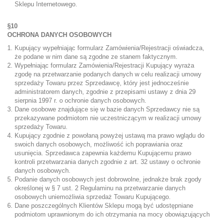
Sklepu Internetowego.
§10
OCHRONA DANYCH OSOBOWYCH
Kupujący wypełniając formularz Zamówienia/Rejestracji oświadcza,
że podane w nim dane są zgodne ze stanem faktycznym.
Wypełniając formularz Zamówienia/Rejestracji Kupujący wyraża
zgodę na przetwarzanie podanych danych w celu realizacji umowy
sprzedaży Towaru przez Sprzedawcę, który jest jednocześnie
administratorem danych, zgodnie z przepisami ustawy z dnia 29
sierpnia 1997 r. o ochronie danych osobowych.
Dane osobowe znajdujące się w bazie danych Sprzedawcy nie są
przekazywane podmiotom nie uczestniczącym w realizacji umowy
sprzedaży Towaru.
Kupujący zgodnie z powołaną powyżej ustawą ma prawo wglądu do
swoich danych osobowych, możliwość ich poprawiania oraz
usunięcia. Sprzedawca zapewnia każdemu Kupującemu prawo
kontroli przetwarzania danych zgodnie z art. 32 ustawy o ochronie
danych osobowych.
Podanie danych osobowych jest dobrowolne, jednakże brak zgody
określonej w § 7 ust. 2 Regulaminu na przetwarzanie danych
osobowych uniemożliwia sprzedaż Towaru Kupującego.
Dane poszczególnych Klientów Sklepu mogą być udostępniane
podmiotom uprawnionym do ich otrzymania na mocy obowiązujących