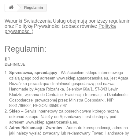
Regulamin
Warunki Świadczenia Usług obejmują poniższy regulamin
oraz Politykę Prywatności (zobacz również
Polityka
prywatności
)
Regulamin:
§ 1
DEFINICJE
Sprzedawca, sprzedający
- Właścicielem sklepu internetowego
działającego pod adresem
www.sklep.agatarozanska.eu
, jest Agata
Różańska prowadząca działalność gospodarczą pod nazwą
Handmade by Agata Różańska, Jeleniów 60a/1, 57-343 Lewin
Kłodzki, wpisana do Centralnej Ewidencji i Informacji o Działalności
Gospodarczej prowadzonej przez Ministra Gospodarki, NIP
8831796632, REGON 365807961
Sklep
– Serwis internetowy za pośrednictwem którego można
dokonać zakupu. Należy do Sprzedawcy i jest dostępny pod
adresem
www.sklep.agatarozanska.eu
.
Adres Reklamacji i Zwrotów
– Adres do korespondencji, adres na
jaki należy wysłać zwracany lub reklamowany Towar: Handmade by