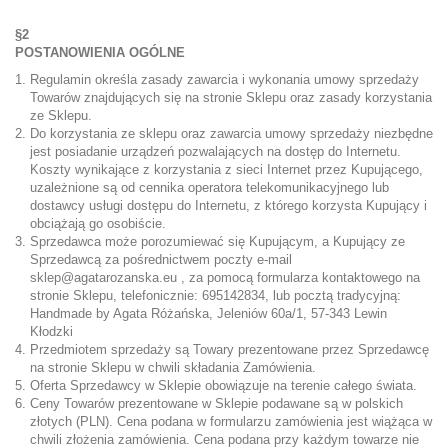
§2
POSTANOWIENIA OGÓLNE
Regulamin określa zasady zawarcia i wykonania umowy sprzedaży
Towarów znajdujących się na stronie Sklepu oraz zasady korzystania
ze Sklepu.
Do korzystania ze sklepu oraz zawarcia umowy sprzedaży niezbędne
jest posiadanie urządzeń pozwalających na dostęp do Internetu.
Koszty wynikające z korzystania z sieci Internet przez Kupującego,
uzależnione są od cennika operatora telekomunikacyjnego lub
dostawcy usługi dostępu do Internetu, z którego korzysta Kupujący i
obciążają go osobiście.
Sprzedawca może porozumiewać się Kupującym, a Kupujący ze
Sprzedawcą za pośrednictwem poczty e-mail
sklep@agatarozanska.eu
, za pomocą formularza kontaktowego na
stronie Sklepu, telefonicznie: 695142834, lub pocztą tradycyjną:
Handmade by Agata Różańska, Jeleniów 60a/1, 57-343 Lewin
Kłodzki
Przedmiotem sprzedaży są Towary prezentowane przez Sprzedawcę
na stronie Sklepu w chwili składania Zamówienia.
Oferta Sprzedawcy w Sklepie obowiązuje na terenie całego świata.
Ceny Towarów prezentowane w Sklepie podawane są w polskich
złotych (PLN). Cena podana w formularzu zamówienia jest wiążąca w
chwili złożenia zamówienia. Cena podana przy każdym towarze nie