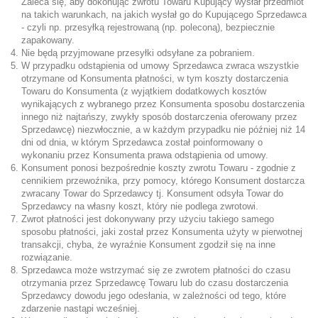
Zaleca się, aby dokonując zwrotu Towaru Kupujący wysłał przedmiot
na takich warunkach, na jakich wysłał go do Kupującego Sprzedawca
- czyli np. przesyłką rejestrowaną (np. poleconą), bezpiecznie
zapakowany.
Nie będą przyjmowane przesyłki odsyłane za pobraniem.
W przypadku odstąpienia od umowy Sprzedawca zwraca wszystkie
otrzymane od Konsumenta płatności, w tym koszty dostarczenia
Towaru do Konsumenta (z wyjątkiem dodatkowych kosztów
wynikających z wybranego przez Konsumenta sposobu dostarczenia
innego niż najtańszy, zwykły sposób dostarczenia oferowany przez
Sprzedawcę) niezwłocznie, a w każdym przypadku nie później niż 14
dni od dnia, w którym Sprzedawca został poinformowany o
wykonaniu przez Konsumenta prawa odstąpienia od umowy.
Konsument ponosi bezpośrednie koszty zwrotu Towaru - zgodnie z
cennikiem przewoźnika, przy pomocy, którego Konsument dostarcza
zwracany Towar do Sprzedawcy tj. Konsument odsyła Towar do
Sprzedawcy na własny koszt, który nie podlega zwrotowi.
Zwrot płatności jest dokonywany przy użyciu takiego samego
sposobu płatności, jaki został przez Konsumenta użyty w pierwotnej
transakcji, chyba, że wyraźnie Konsument zgodził się na inne
rozwiązanie.
Sprzedawca może wstrzymać się ze zwrotem płatności do czasu
otrzymania przez Sprzedawcę Towaru lub do czasu dostarczenia
Sprzedawcy dowodu jego odesłania, w zależności od tego, które
zdarzenie nastąpi wcześniej.