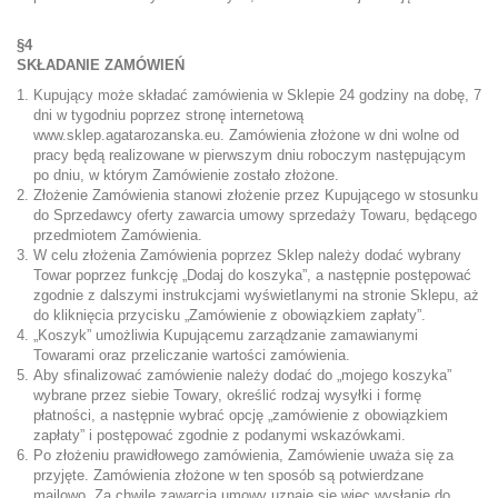
§4
SKŁADANIE ZAMÓWIEŃ
Kupujący może składać zamówienia w Sklepie 24 godziny na dobę, 7
dni w tygodniu poprzez stronę internetową
www.sklep.agatarozanska.eu
. Zamówienia złożone w dni wolne od
pracy będą realizowane w pierwszym dniu roboczym następującym
po dniu, w którym Zamówienie zostało złożone.
Złożenie Zamówienia stanowi złożenie przez Kupującego w stosunku
do Sprzedawcy oferty zawarcia umowy sprzedaży Towaru, będącego
przedmiotem Zamówienia.
W celu złożenia Zamówienia poprzez Sklep należy dodać wybrany
Towar poprzez funkcję „Dodaj do koszyka”, a następnie postępować
zgodnie z dalszymi instrukcjami wyświetlanymi na stronie Sklepu, aż
do kliknięcia przycisku „Zamówienie z obowiązkiem zapłaty”.
„Koszyk” umożliwia Kupującemu zarządzanie zamawianymi
Towarami oraz przeliczanie wartości zamówienia.
Aby sfinalizować zamówienie należy dodać do „mojego koszyka”
wybrane przez siebie Towary, określić rodzaj wysyłki i formę
płatności, a następnie wybrać opcję „zamówienie z obowiązkiem
zapłaty” i postępować zgodnie z podanymi wskazówkami.
Po złożeniu prawidłowego zamówienia, Zamówienie uważa się za
przyjęte. Zamówienia złożone w ten sposób są potwierdzane
mailowo. Za chwilę zawarcia umowy uznaje się więc wysłanie do