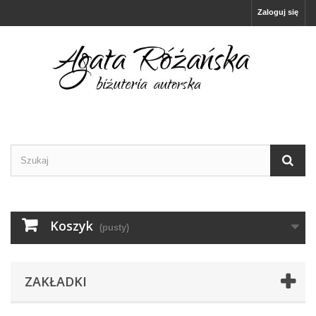
Zaloguj się
Koszyk
(pusty)
ZAKŁADKI