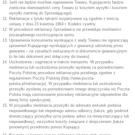
Jeśli nie będzie możliwe naprawienie Towaru, Kupującemu będzie
zwrócona równowartość ceny Towaru (z kosztem wysyłki i kosztem
wysyłki zwrotnej do Sprzedającego).
Reklamacje z tytułu rękojmi rozpatrywane są zgodnie z treścią
ustawy z dnia 23 kwietnia 1964 r. Kodeks cywilny.
W procedurze reklamacji Sprzedawca nie przewiduje możliwości
pozasądowego rozstrzygnięcia sporu.
Uprawnienia konsumenta wynikające z wady Towaru nie ograniczają
uprawnień Kupującego wynikających z gwarancji udzielonej przez
gwaranta – na zasadach wskazanych w dokumencie gwarancyjnym
(o ile taki dokument jest dołączony do towaru).
Uszkodzenia i zaginięcia w trakcie transportu -W przypadku
niedotarcia lub uszkodzenia przesyłki wysłanej za pośrednictwem
Poczty Polskiej procedura reklamacyjna przebiega zgodnie z
regulaminem Poczty Polskiej (
http://www.poczta-
polska.pl/reklamacje
). W przypadku niedotarcia lub uszkodzenia
przesyłki wysłanej za pośrednictwem innego doręczyciela niż Poczta
Polska mają zastosowanie procedury reklamacyjne odpowiednie dla
danej firmy spedycyjnej.
W przypadku niedotarcia przesyłki do adresata wskutek podania
nieprawidłowego lub niepełnego adresu odbiorcy (także, gdy podmiot
dostarczający przesyłkę uzna podany adres za niewystarczający lub
nieprawidłowy), wszystkie koszty związane z doręczeniem (także
ponownym) przedmiotu ponosi Kupujący.