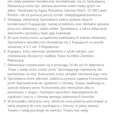
nim wady powinien niezwłocznie skontaktować się ze Sprzedawcą.
Reklamacja może być złożona pisemnie listem tradycyjnym na
adres: Handmade by Agata Różańska Jeleniów 60a/1, 57-343 Lewin
Kłodzki, lub za pomocą poczty e-mail:
sklep@agatarozanska.eu
.
Składając reklamację Sprzedawca zaleca podanie danych
kontaktowych Kupującego, nazwę przedmiotu oraz dokładne opisanie
przyczyn reklamacji i żądań wobec Sprzedawcy, a także dołączenie
dokumentu sprzedaży bądź jego kserokopii.
W razie konieczności uzupełnienia ewentualnych braków reklamacji
Sprzedawca niezwłocznie skontaktuje się z Kupującym w sposób
wskazany w § 2 ust. 3 Regulaminu.
Kupujący, który wykonuje uprawnienia z tytułu rękojmi, jest
zobowiązany dostarczyć wadliwy Towar na Adres Zwrotów i
Reklamacji.
Reklamacje rozpatrywane są w przeciągu 14 dni od ich wpłynięcia.
Towar z wadą może zostać przez Sprzedającego naprawiony lub
wymieniony na inny. Konsument może zażądać obniżenia jego ceny.
Sprzedawca może odmówić zadośćuczynienia żądania Konsumenta
jeżeli doprowadzenie do zgodności z Umową, Towaru wadliwego w
sposób wybrany przez Konsumenta jest niemożliwe albo w
porównaniu z drugim, możliwym sposobem doprowadzenia do
zgodności rzeczy z Umową wymaga nadmiernych kosztów.
W przypadku obniżenia ceny, obniżona cena powinna pozostawać w
takiej proporcji do ceny wynikającej z Umowy, w jakiej wartość
Towaru z wadą pozostaje do wartości Towaru bez wady.