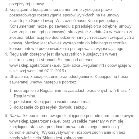
przepisy tej ustawy.
Kupującemu będącemu konsumentem przysługuje prawo
pozasądowego rozstrzygania sporów wynikłych na tle umowy
zawartej ze Sprzedawcą. W szczególności Kupujący będący
Konsumentem może, po zawarciu z przedsiębiorcą odrębnej umowy
(tzw. zapisu na sąd polubowny), skorzystać z arbitrażu w związku ze
złożona reklamacją lub dochodzeniem innych roszczeń związanych z
umową. Możliwe jest również wystąpienie do lokalnego rzecznika
konsumentów o przeprowadzenie postępowania wyjaśniającego.
Regulamin dostępny jest dla wszystkich Kupujących w wersji
elektronicznej na stronach Sklepu pod adresem
www.sklep.agatarozanska.eu
(zakładka „Regulamin”) i obowiązuje w
niniejszej wersji od 07.11.2016 r.
Utrwalenie, zabezpieczenie oraz udostępnienie Kupującemu treści
zawieranej umowy następuje poprzez:
udostępnienie Regulaminu na zasadach określonych w § 8 ust. 4
Regulaminu
przesłanie Kupującemu wiadomości e-mail,
dołączanie do przesyłek dowodu zakupu
Nazwa Sklepu internetowego działającego pod adresem internetowym
www.sklep.agatarozanska.eu
,oraz wszelkie materiały w nim się
znajdujące stanowią przedmiot prawa autorskiego i podlegają
ochronie prawnej. Wykorzystywanie i rozpowszechnianie ich bez
zgody właściciela Sklepu jest zabronione.