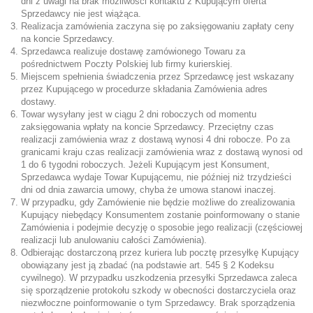
dni z uwagi na brak możliwości kontaktu z Kupującym oferta
Sprzedawcy nie jest wiążąca.
Realizacja zamówienia zaczyna się po zaksięgowaniu zapłaty ceny
na koncie Sprzedawcy.
Sprzedawca realizuje dostawę zamówionego Towaru za
pośrednictwem Poczty Polskiej lub firmy kurierskiej.
Miejscem spełnienia świadczenia przez Sprzedawcę jest wskazany
przez Kupującego w procedurze składania Zamówienia adres
dostawy.
Towar wysyłany jest w ciągu 2 dni roboczych od momentu
zaksięgowania wpłaty na koncie Sprzedawcy. Przeciętny czas
realizacji zamówienia wraz z dostawą wynosi 4 dni robocze. Po za
granicami kraju czas realizacji zamówienia wraz z dostawą wynosi od
1 do 6 tygodni roboczych. Jeżeli Kupującym jest Konsument,
Sprzedawca wydaje Towar Kupującemu, nie później niż trzydzieści
dni od dnia zawarcia umowy, chyba że umowa stanowi inaczej.
W przypadku, gdy Zamówienie nie będzie możliwe do zrealizowania
Kupujący niebędący Konsumentem zostanie poinformowany o stanie
Zamówienia i podejmie decyzję o sposobie jego realizacji (częściowej
realizacji lub anulowaniu całości Zamówienia).
Odbierając dostarczoną przez kuriera lub pocztę przesyłkę Kupujący
obowiązany jest ją zbadać (na podstawie art. 545 § 2 Kodeksu
cywilnego). W przypadku uszkodzenia przesyłki Sprzedawca zaleca
się sporządzenie protokołu szkody w obecności dostarczyciela oraz
niezwłoczne poinformowanie o tym Sprzedawcy. Brak sporządzenia