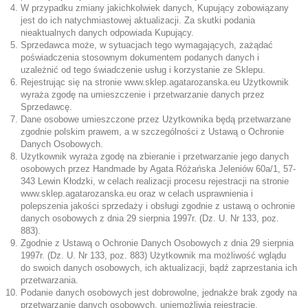
W przypadku zmiany jakichkolwiek danych, Kupujący zobowiązany
jest do ich natychmiastowej aktualizacji. Za skutki podania
nieaktualnych danych odpowiada Kupujący.
Sprzedawca może, w sytuacjach tego wymagających, zażądać
poświadczenia stosownym dokumentem podanych danych i
uzależnić od tego świadczenie usług i korzystanie ze Sklepu.
Rejestrując się na stronie
www.sklep.agatarozanska.eu
Użytkownik
wyraża zgodę na umieszczenie i przetwarzanie danych przez
Sprzedawcę.
Dane osobowe umieszczone przez Użytkownika będą przetwarzane
zgodnie polskim prawem, a w szczególności z Ustawą o Ochronie
Danych Osobowych.
Użytkownik wyraża zgodę na zbieranie i przetwarzanie jego danych
osobowych przez Handmade by Agata Różańska Jeleniów 60a/1, 57-
343 Lewin Kłodzki, w celach realizacji procesu rejestracji na stronie
www.sklep.agatarozanska.eu
oraz w celach usprawnienia i
polepszenia jakości sprzedaży i obsługi zgodnie z ustawą o ochronie
danych osobowych z dnia 29 sierpnia 1997r. (Dz. U. Nr 133, poz.
883).
Zgodnie z Ustawą o Ochronie Danych Osobowych z dnia 29 sierpnia
1997r. (Dz. U. Nr 133, poz. 883) Użytkownik ma możliwość wglądu
do swoich danych osobowych, ich aktualizacji, bądź zaprzestania ich
przetwarzania.
Podanie danych osobowych jest dobrowolne, jednakże brak zgody na
przetwarzanie danych osobowych, uniemożliwia rejestrację.