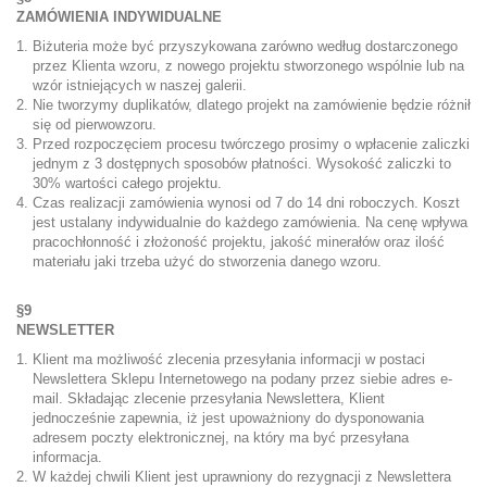
ZAMÓWIENIA INDYWIDUALNE
Biżuteria może być przyszykowana zarówno według dostarczonego
przez Klienta wzoru, z nowego projektu stworzonego wspólnie lub na
wzór istniejących w naszej galerii.
Nie tworzymy duplikatów, dlatego projekt na zamówienie będzie różnił
się od pierwowzoru.
Przed rozpoczęciem procesu twórczego prosimy o wpłacenie zaliczki
jednym z 3 dostępnych sposobów płatności. Wysokość zaliczki to
30% wartości całego projektu.
Czas realizacji zamówienia wynosi od 7 do 14 dni roboczych. Koszt
jest ustalany indywidualnie do każdego zamówienia. Na cenę wpływa
pracochłonność i złożoność projektu, jakość minerałów oraz ilość
materiału jaki trzeba użyć do stworzenia danego wzoru.
§9
NEWSLETTER
Klient ma możliwość zlecenia przesyłania informacji w postaci
Newslettera Sklepu Internetowego na podany przez siebie adres e-
mail. Składając zlecenie przesyłania Newslettera, Klient
jednocześnie zapewnia, iż jest upoważniony do dysponowania
adresem poczty elektronicznej, na który ma być przesyłana
informacja.
W każdej chwili Klient jest uprawniony do rezygnacji z Newslettera