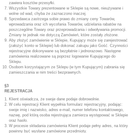
zawiera kosztów przesyłki.
Wszystkie Towary prezentowane w Sklepie są nowe, nieużywane i
wolne od wad, chyba że zaznaczono inaczej.
Sprzedawca zastrzega sobie prawo do zmiany ceny Towarów,
wprowadzania oraz ich wycofania Towarów, udzielania rabatów na
poszczególne Towary oraz przeprowadzania i odwoływania promocji.
Zmiany te jednak nie dotyczą Zamówień, które zostały złożone.
Aby złożyć zamówienie w Sklepie, Kupujący może się zarejestrować
(założyć konto w Sklepie) lub dokonać zakupu jako Gość. Czynności
rejestracyjne dokonywane są bezpłatnie i jednorazowo. Następne
zamówienia realizowane są poprzez logowanie Kupującego do
Sklepu.
Osobom korzystającym ze Sklepu (w tym Kupującym) zabrania się
zamieszczania w nim treści bezprawnych.
§3
REJESTRACJA
Klient oświadcza, że swoje dane podaje dobrowolnie.
W celu rejestracji Klient wypełnia formularz rejestracyjny, podając:
swoje imię i nazwisko, adres e-mail, numer telefonu kontaktowego,
nazwę, pod którą osoba rejestrująca zamierza występować w Sklepie
oraz hasło.
W procesie składania zamówienia Klient podaje pełny adres, na który
powinny być wysłane zamówione przedmioty.