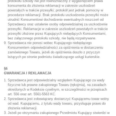
protokołu szkody nie jest równoznaczny z wygaśnięciem prawa
konsumenta do złożenia reklamacji w zakresie uszkodzeń
powstałych w trakcie przesyłki; protokół jest jednak pomocny w
procedurze reklamacji. Brak protokołu uszkodzenia przesyłki może
utrudnić Konsumentowi dochodzenie ewentualnych roszczeń od
Sprzedawcy oraz ustalenie osoby odpowiedzialnej za uszkodzenie
przesyłki. Reklamacje w zakresie uszkodzeń powstałych w trakcie
przesyłki złożone przez Kupujących niebędących Konsumentami,
bez załączonego protokołu szkody, nie będą rozpatrywane.
Sprzedawca nie ponosi wobec Kupującego niebędącego
Konsumentem odpowiedzialności za opóźnienia w dostarczeniu
zamówionego Towaru, jeżeli do opóźnienia doszło z przyczyn
leżących po stronie podmiotu świadczącego usługi kurierskie.
§6
GWARANCJA I REKLAMACJA
Sprzedawca jest odpowiedzialny względem Kupującego za wady
fizyczne lub prawne zakupionego Towaru (rękojmia), na zasadach
określonych w Kodeksie cywilnym, w szczególności w przepisach
art. 556 oraz art. 5561-5563 KC.
Sprzedawca jest zobowiązany dostarczyć Kupującemu towar wolny
od wad. Kupującemu, z tytułu wady towaru, przysługuje prawo do
złożenia reklamacji.
Jeżeli po otrzymaniu zakupionego Przedmiotu Kupujący stwierdzi w