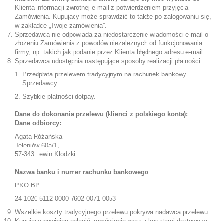
Klienta informacji zwrotnej e-mail z potwierdzeniem przyjęcia
Zamówienia. Kupujący może sprawdzić to także po zalogowaniu się,
w zakładce „Twoje zamówienia”.
Sprzedawca nie odpowiada za niedostarczenie wiadomości e-mail o
złożeniu Zamówienia z powodów niezależnych od funkcjonowania
firmy, np. takich jak podanie przez Klienta błędnego adresu e-mail.
Sprzedawca udostępnia następujące sposoby realizacji płatności:
Przedpłata przelewem tradycyjnym na rachunek bankowy
Sprzedawcy.
Szybkie płatności dotpay.
Dane do dokonania przelewu (klienci z polskiego konta):
Dane odbiorcy:
Agata Różańska
Jeleniów 60a/1,
57-343 Lewin Kłodzki
Nazwa banku i numer rachunku bankowego
PKO BP
24 1020 5112 0000 7602 0071 0053
Wszelkie koszty tradycyjnego przelewu pokrywa nadawca przelewu.
Kupujący powinien opłacić zamówienie wraz z kosztami dostawy w