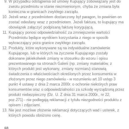
W przypadku odstąpienia od umowy Kupujący zobowiązany jest do
zwrotu przedmiotu w stanie niezmienionym, chyba że zmiana była
konieczna w granicach zwykłego zarządu.
Jeżeli wraz z przedmiotem dostarczony był paragon, to powinien on
zostać odesłany wraz z przedmiotem. Jeżeli faktura, to kupujący ma
obowiązek załączyć podpisaną fakturę korygującą.
Kupujący ponosi odpowiedzialność za zmniejszenie wartości
Przedmiotu będące wynikiem korzystania z niego w sposób
wykraczający poza granice zwykłego zarządu.
Produkty, które wykonywane są na indywidualne zamówienie
Kupującego, lub w których na życzenie Kupującego zostały
dokonane jakiekolwiek zmiany w stosunku do wzoru i opisu
prezentowanego na stronach Galerii (np. zmiany materiałów, z
których produkt jest wykonany, zmiany rozmiaru) stanowią
świadczenia o właściwościach określonych przez konsumenta w
złożonym przez niego zamówieniu - w rozumieniu art.10 ustęp 3
punkt 4 ustawy z dnia 2 marca 2000r. o ochronie niektórych praw
konsumentów oraz o odpowiedzialności za szkodę wyrządzoną przez
produkt niebezpieczny (Dz. U. Z dnia 31 marca 2000r., nr 22,
poz.271) - nie podlegają reklamacji z tytułu niezgodności produktu z
opisem i zdjęciami.
Nie jest możliwe złożenie reklamacji dotyczących wad i usterek, z
których powodu obniżono cenę.
§8