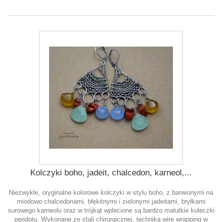
Kolczyki boho, jadeit, chalcedon, karneol,...
Niezwykłe, oryginalne kolorowe kolczyki w stylu boho, z barwionymi na
miodowo chalcedonami, błękitnymi i zielonymi jadeitami, bryłkami
surowego karneolu oraz w trójkąt wplecione są bardzo malutkie kuleczki
peridotu. Wykonane ze stali chirurgicznej, techniką wire wrapping w