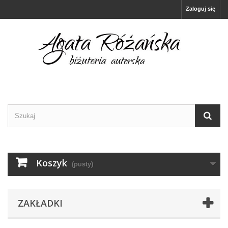
Zaloguj się
Koszyk
(pusty)
ZAKŁADKI