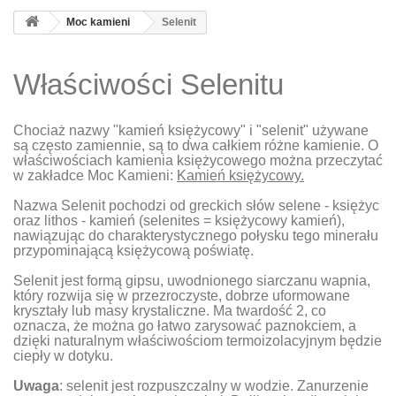
Moc kamieni
Selenit
Właściwości Selenitu
Chociaż nazwy "kamień księżycowy" i "selenit" używane
są często zamiennie, są to dwa całkiem różne kamienie. O
właściwościach kamienia księżycowego można przeczytać
w zakładce Moc Kamieni:
Kamień księżycowy.
Nazwa Selenit pochodzi od greckich słów
selene -
księżyc
oraz
lithos -
kamień
(
selenites = księżycowy kamień)
,
nawiązując do charakterystycznego połysku tego minerału
przypominającą księżycową poświatę.
Selenit jest formą gipsu, uwodnionego siarczanu wapnia,
który rozwija się w przezroczyste, dobrze uformowane
kryształy lub masy krystaliczne. Ma twardość 2, co
oznacza, że można go łatwo zarysować paznokciem, a
dzięki naturalnym właściwościom termoizolacyjnym będzie
ciepły w dotyku.
Uwaga
: selenit jest rozpuszczalny w wodzie. Zanurzenie