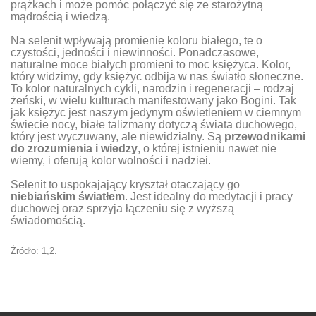
prążkach i może pomóc połączyć się ze starożytną
mądrością i wiedzą.
Na selenit wpływają promienie koloru białego, te o
czystości, jedności i niewinności. Ponadczasowe,
naturalne moce białych promieni to moc księżyca. Kolor,
który widzimy, gdy księżyc odbija w nas światło słoneczne.
To kolor naturalnych cykli, narodzin i regeneracji – rodzaj
żeński, w wielu kulturach manifestowany jako Bogini. Tak
jak księżyc jest naszym jedynym oświetleniem w ciemnym
świecie nocy, białe talizmany dotyczą świata duchowego,
który jest wyczuwany, ale niewidzialny. Są
przewodnikami
do zrozumienia i wiedzy
, o której istnieniu nawet nie
wiemy, i oferują kolor wolności i nadziei.
Selenit to uspokajający kryształ otaczający go
niebiańskim światłem
. Jest idealny do medytacji i pracy
duchowej oraz sprzyja łączeniu się z wyższą
świadomością.
Źródło:
1
,
2
.