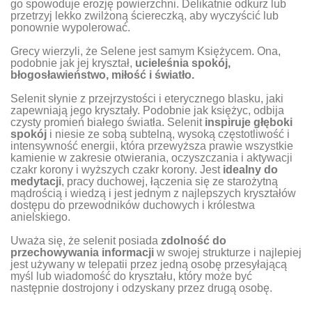
go spowoduje erozję powierzchni. Delikatnie odkurz lub
przetrzyj lekko zwilżoną ściereczką, aby wyczyścić lub
ponownie wypolerować.
Grecy wierzyli, że Selene jest samym Księżycem. Ona,
podobnie jak jej kryształ,
ucieleśnia spokój,
błogosławieństwo, miłość i światło.
Selenit słynie z przejrzystości i eterycznego blasku, jaki
zapewniają jego kryształy. Podobnie jak księżyc, odbija
czysty promień białego światła. Selenit
inspiruje głęboki
spokój
i niesie ze sobą subtelną, wysoką częstotliwość i
intensywność energii, która przewyższa prawie wszystkie
kamienie w zakresie otwierania, oczyszczania i aktywacji
czakr korony i wyższych czakr korony. Jest
idealny do
medytacji
, pracy duchowej, łączenia się ze starożytną
mądrością i wiedzą i jest jednym z najlepszych kryształów
dostępu do przewodników duchowych i królestwa
anielskiego.
Uważa się, że selenit posiada
zdolność do
przechowywania informacji
w swojej strukturze i najlepiej
jest używany w telepatii przez jedną osobę przesyłającą
myśl lub wiadomość do kryształu, który może być
następnie dostrojony i odzyskany przez drugą osobę.