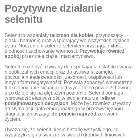
Pozytywne działanie
selenitu
Selenit to wspaniały
talizman dla kobiet
, przynoszący
blask i harmonię oraz wspierający we wszystkich cyklach
życia. Noszenie biżuterii z selenitem przyciąga miłość,
płodność i zachowanie wierności.
Przywołuje również
spokój
przez całą ciążę i macierzyństwo.
Selenit może być używany do uspokajania i stabilizowania
nieobliczalnych emocji oraz do usuwania zamętu,
poczucia nieadekwatności, zazdrości, wątpliwości lub
innych form negatywności. Pozwala zobaczyć wewnętrzne
funkcjonowanie sytuacji i uchwycić to, co powierzchowne,
a co dzieje się na głębszym poziomie. Selenit pomaga
wprowadzić elastyczność w swojej naturze i
siłę w
podejmowanych decyzjach
. Może być również używany
do stymulacji ciała emocjonalnego w przezwyciężaniu
stagnacji, zmuszając
do pójścia naprzód
ze swoim
życiem.
Uważa się, że selenit niesie historię wszystkiego, co
wydarzyło się na świecie, w swoich drobnych liniowych