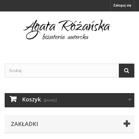
Zaloguj się
Koszyk
(pusty)
ZAKŁADKI