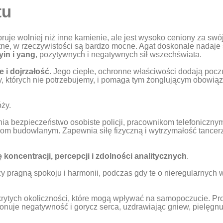
tu
ruje wolniej niż inne kamienie, ale jest wysoko ceniony za sw
e, w rzeczywistości są bardzo mocne. Agat doskonale nadaje
in i yang
, pozytywnych i negatywnych sił wszechświata.
 i dojrzałość
. Jego ciepłe, ochronne właściwości dodają pocz
, których nie potrzebujemy, i pomaga tym żonglującym obowią
ży.
wnia bezpieczeństwo osobiste policji, pracownikom telefoniczn
om budowlanym. Zapewnia siłę fizyczną i wytrzymałość tancer
koncentracji, percepcji i zdolności analitycznych
.
zy pragną spokoju i harmonii, podczas gdy te o nieregularnych
ukrytych okoliczności, które mogą wpływać na samopoczucie. P
nuje negatywność i gorycz serca, uzdrawiając gniew, pielęgnu