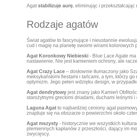
Agat
stabilizuje aurę
, eliminując i przekształcają
Rodzaje agatów
Świat agatów to fascynujące i nieustannie ewoluują
cud i magię na planetę swoimi wirami kolorowych 
Agat Koronkowy Niebieski
- Blue Lace Agate ma 
nastawienie. Nie jest kamieniem ochrony, ale racze
Agat Crazy Lace
– dosłownie tłumaczony jako Sz
meksykańskimi fiestami i tańcami, a tym, którzy go
optymizm. Jego pełen wdzięku design, w przypadko
Agat dendrytowy
jest znany jako Kamień Obfitości
starożytnymi greckimi driadami, duchami leśnymi 
Laguna Agat
to najbardziej ceniony agat pasmowy 
znajduje się na obszarze o powierzchni około cz
Agat mszysty
- historycznie we wszystkich kultur
plemiennych kapłanów z przeszłości, dający im moc
zwycięscy.