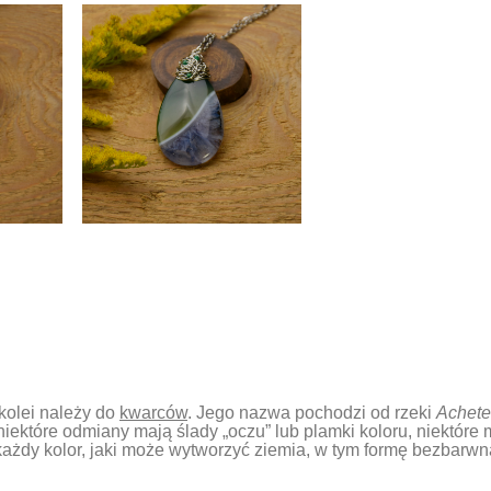
z kolei należy do
kwarców
. Jego nazwa pochodzi od rzeki
Achete
iektóre odmiany mają ślady „oczu” lub plamki koloru, niektóre
ażdy kolor, jaki może wytworzyć ziemia, w tym formę bezbarwn