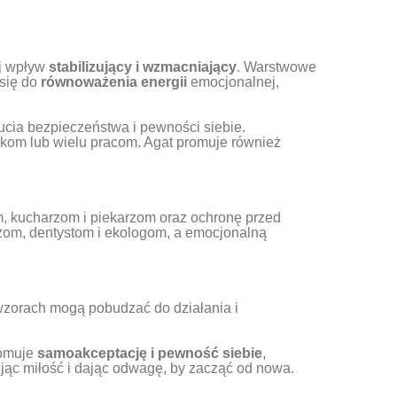
ój wpływ
stabilizujący i wzmacniający
. Warstwowe
 się do
równoważenia energii
emocjonalnej,
ucia bezpieczeństwa i pewności siebie.
zkom lub wielu pracom. Agat promuje również
ym, kucharzom i piekarzom oraz ochronę przed
zom, dentystom i ekologom, a emocjonalną
 wzorach mogą pobudzać do działania i
romuje
samoakceptację i pewność siebie
,
jąc miłość i dając odwagę, by zacząć od nowa.