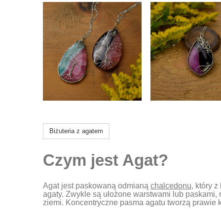
Biżuteria z agatem
Czym jest Agat?
Agat jest paskowaną odmianą
chalcedonu
, który 
agaty. Zwykle są ułożone warstwami lub paskami, n
ziemi. Koncentryczne pasma agatu tworzą prawie k