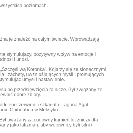
a wszystkich poziomach.
 Można je znaleźć na całym świecie. Wprowadzają
 ma stymulujący, pozytywny wpływ na emocje i
dnosi i unosi.
Szczęśliwą Koronka”. Kojarzy się ze słonecznymi
ia i zachęty, uwznioślających myśli i promujących
tymulując umysł i nastawienie.
nesu po przedsięwzięcia rolnicze. Był związany ze
ewnić dobre zbiory.
dcieni czerwieni i szkarłatu. Laguna Agat
stanie Chihuahua w Meksyku.
a. Był uważany za cudowny kamień leczniczy dla
y jako talizman, aby wojownicy byli silni i