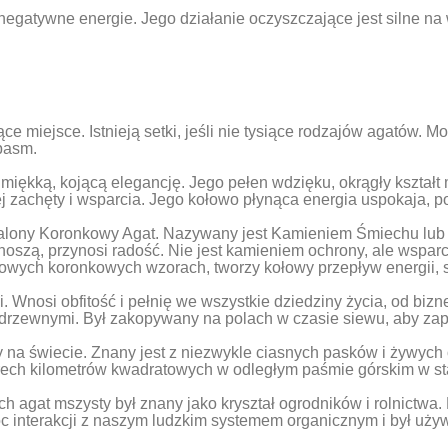
c negatywne energie. Jego działanie oczyszczające jest silne n
ce miejsce. Istnieją setki, jeśli nie tysiące rodzajów agatów.
pasm.
miękką, kojącą elegancję. Jego pełen wdzięku, okrągły kształt
j zachęty i wsparcia. Jego kołowo płynąca energia uspokaja, po
alony Koronkowy Agat. Nazywany jest Kamieniem Śmiechu lub „
 noszą, przynosi radość. Nie jest kamieniem ochrony, ale wsparc
wych koronkowych wzorach, tworzy kołowy przepływ energii, s
. Wnosi obfitość i pełnię we wszystkie dziedziny życia, od biz
i drzewnymi. Był zakopywany na polach w czasie siewu, aby zap
na świecie. Znany jest z niezwykle ciasnych pasków i żywych o
terech kilometrów kwadratowych w odległym paśmie górskim w 
ach agat mszysty był znany jako kryształ ogrodników i rolnictw
 interakcji z naszym ludzkim systemem organicznym i był używan