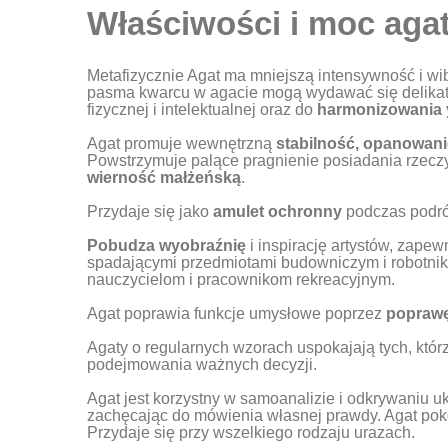
Właściwości i moc aga
Metafizycznie Agat ma mniejszą intensywność i wib
pasma kwarcu w agacie mogą wydawać się delikatn
fizycznej i intelektualnej oraz do
harmonizowania y
Agat promuje wewnętrzną
stabilność, opanowanie
Powstrzymuje palące pragnienie posiadania rzeczy
wierność małżeńską
.
Przydaje się jako
amulet ochronny
podczas podró
Pobudza wyobraźnię
i inspirację artystów, zape
spadającymi przedmiotami budowniczym i robotnik
nauczycielom i pracownikom rekreacyjnym.
Agat poprawia funkcje umysłowe poprzez
poprawę 
Agaty o regularnych wzorach uspokajają tych, któr
podejmowania ważnych decyzji.
Agat jest korzystny w samoanalizie i odkrywaniu 
zachęcając do mówienia własnej prawdy. Agat poko
Przydaje się przy wszelkiego rodzaju urazach.