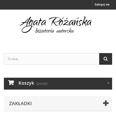
Zaloguj się
Koszyk
(pusty)
ZAKŁADKI