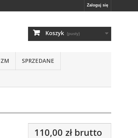
Zaloguj się
Koszyk
(pusty)
IZM
SPRZEDANE
110,00 zł
brutto