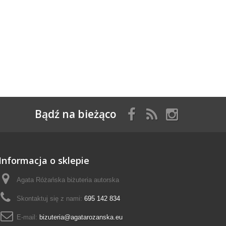
Bądź na bieżąco
Informacja o sklepie
Agata Różańska biżuteria autorska
Skontaktuj się z nami:
695 142 834
E-mail:
bizuteria@agatarozanska.eu