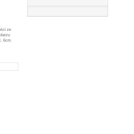
ści ze
plarzu
k. 6cm.