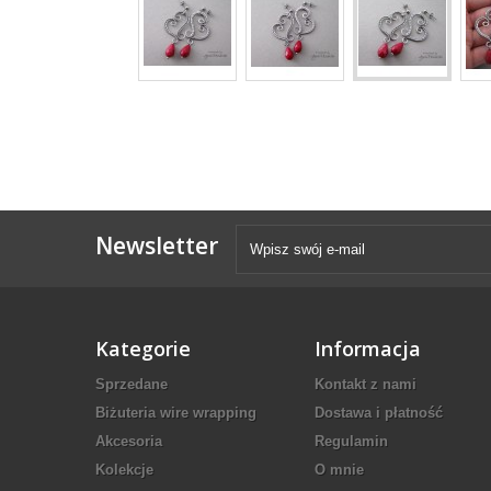
Newsletter
Kategorie
Informacja
Sprzedane
Kontakt z nami
Biżuteria wire wrapping
Dostawa i płatność
Akcesoria
Regulamin
Kolekcje
O mnie