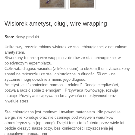
Wisiorek ametyst, długi, wire wrapping
Stan:
Nowy produkt
Unikatowy, ręcznie robiony wisiorek ze stali chirurgicznej z naturalnym
ametystem.
Stworzony techniką wire wrapping z drutów ze stali chirurgicznej w
pojedynczym egzemplarzu.
Całkowita długość wisiorka (z kółeczkiem) to około 5,8 cm. Zawieszony
został na łańcuszku ze stali chirurgicznej o długości 50 cm - na
życzenie mogę dowolnie zmienić jego długość.
Ametyst jest "kamieniem harmonii i relaksu". Dodaje cierpliwości,
pozwala radzić sobie z emocjami. Przywraca równowagę, rozwija
intuicję. Pozytywnie wpływa na kreatywność i efektywność oraz
niweluje stres.
Stal chirurgiczna jest modnym i trwałym materiałem. Nie powoduje
alergii, nie koroduje oraz nie czernieje pod wpływem warunków
atmosferycznych (np. smog). Dzięki temu ta biżuteria przez wiele lat
będzie cieszyć nasze oczy, bez konieczności czyszczenia jej
specjalnymi preparatami.