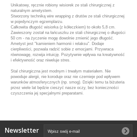
Unikatowy, ręcznie robiony wisiorek ze stali chirurgicznej z
naturalnym ametystem.
Stworzony techniką wire wrapping z drutów ze stali chirurgicznej
w pojedynczym egzemplarzu.
Całkowita długość wisiorka (z kółeczkiem) to około 5,8 cm.
Zawieszony został na łańcuszku ze stali chirurgicznej o długości
50 cm - na życzenie mogę dowolnie zmienić jego długość.
Ametyst jest "kamieniem harmonii i relaksu". Dodaje
cierpliwości, pozwala radzić sobie z emocjami. Przywraca
równowagę, rozwija intuicję. Pozytywnie wpływa na kreatywność
i efektywność oraz niweluje stres.
Stal chirurgiczna jest modnym i trwałym materiałem. Nie
powoduje alergii, nie koroduje oraz nie czernieje pod wpływem
warunków atmosferycznych (np. smog). Dzięki temu ta biżuteria
przez wiele lat będzie cieszyć nasze oczy, bez konieczności
czyszczenia jej specjalnymi preparatami.
Newsletter