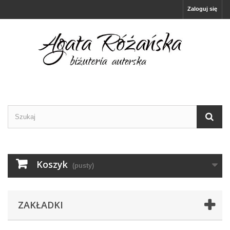
Zaloguj się
Koszyk
(pusty)
ZAKŁADKI