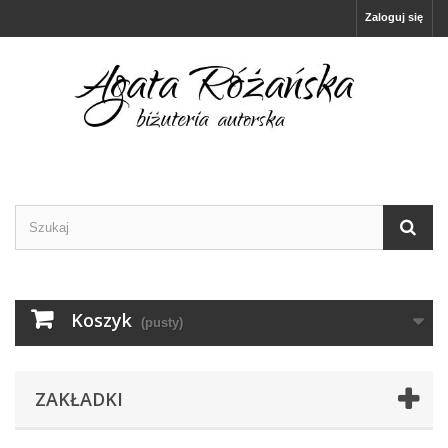
Zaloguj się
Koszyk
(pusty)
ZAKŁADKI