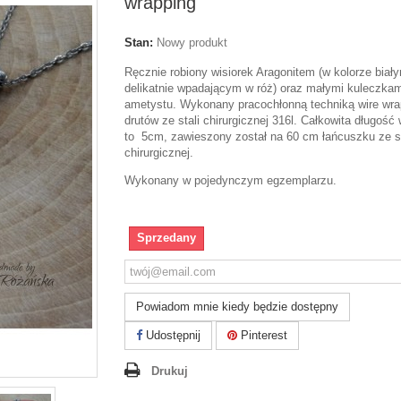
wrapping
Stan:
Nowy produkt
Ręcznie robiony wisiorek Aragonitem (w kolorze biał
delikatnie wpadającym w róż) oraz małymi kuleczkam
ametystu. Wykonany pracochłonną techniką wire wra
drutów ze stali chirurgicznej 316l. Całkowita długość 
to 5cm, zawieszony został na 60 cm łańcuszku ze st
chirurgicznej.
Wykonany w pojedynczym egzemplarzu.
Sprzedany
Powiadom mnie kiedy będzie dostępny
Udostępnij
Pinterest
Drukuj