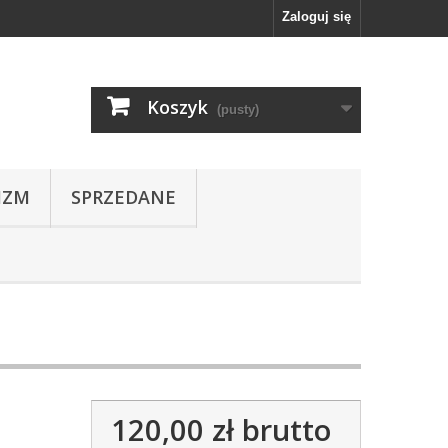
Zaloguj się
Koszyk
(pusty)
IZM
SPRZEDANE
120,00 zł
brutto