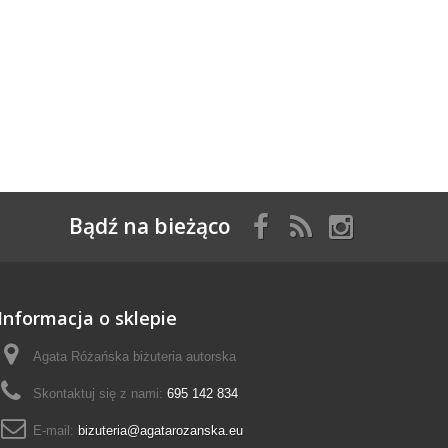
Bądź na bieżąco
Informacja o sklepie
Agata Różańska biżuteria autorska
Skontaktuj się z nami:
695 142 834
E-mail:
bizuteria@agatarozanska.eu