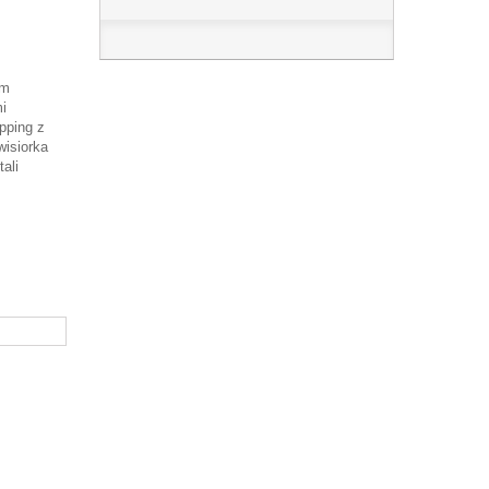
ym
i
pping z
wisiorka
ali