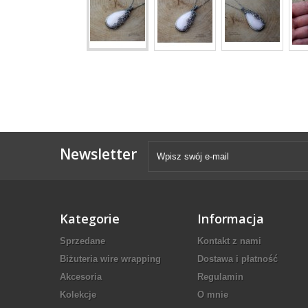
Newsletter
Kategorie
Informacja
Sprzedane
Kontakt z nami
Biżuteria wire wrapping
Dostawa i płatność
Akcesoria
Regulamin
Kolekcje
O mnie