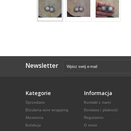
Newsletter
Kategorie
Informacja
Sprzedane
Kontakt z nami
Biżuteria wire wrapping
Dostawa i płatność
Akcesoria
Regulamin
Kolekcje
O mnie