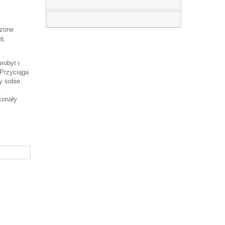
rzone
j.
robyt i
 Przyciąga
y sobie.
konały