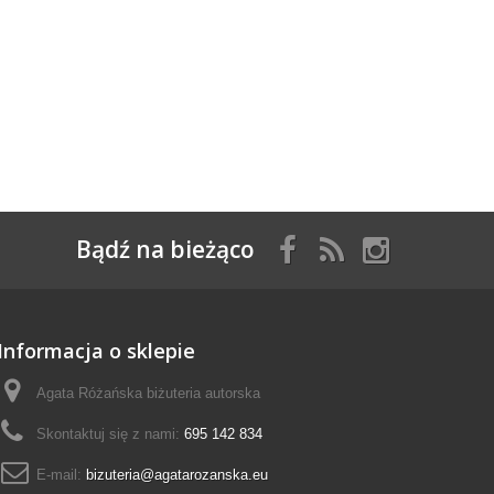
Bądź na bieżąco
Informacja o sklepie
Agata Różańska biżuteria autorska
Skontaktuj się z nami:
695 142 834
E-mail:
bizuteria@agatarozanska.eu