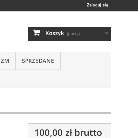
Zaloguj się
Koszyk
(pusty)
IZM
SPRZEDANE
100,00 zł
brutto
g