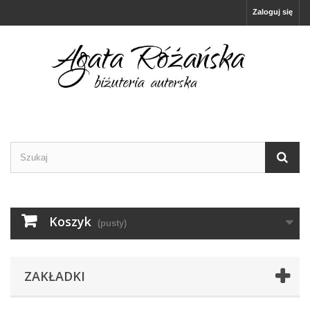
Zaloguj się
Koszyk
(pusty)
ZAKŁADKI