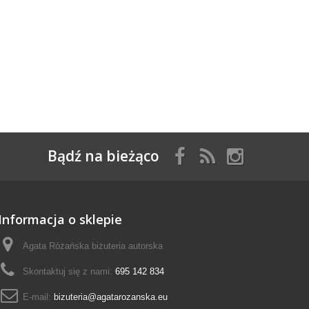
Bądź na bieżąco
Informacja o sklepie
Agata Różańska biżuteria autorska
Skontaktuj się z nami:
695 142 834
E-mail:
bizuteria@agatarozanska.eu