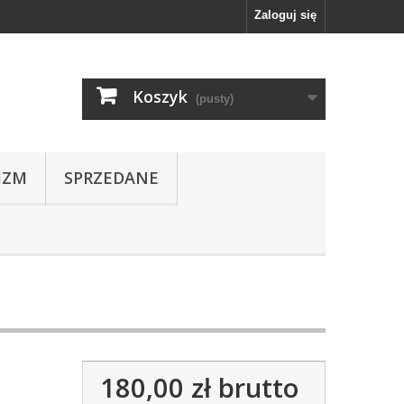
Zaloguj się
Koszyk
(pusty)
IZM
SPRZEDANE
180,00 zł
brutto