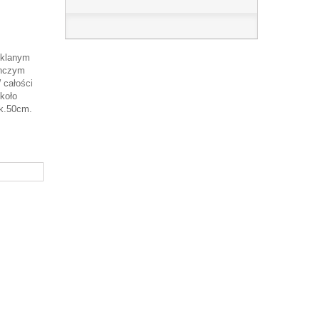
zklanym
ynczym
 całości
około
ok.50cm.