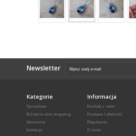
Newsletter
Kategorie
Informacja
Sprzedane
Kontakt z nami
Biżuteria wire wrapping
Dostawa i płatność
Akcesoria
Regulamin
Kolekcje
O mnie