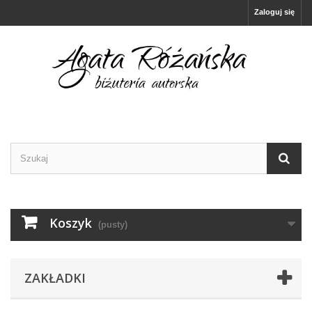
Zaloguj się
Koszyk
(pusty)
ZAKŁADKI