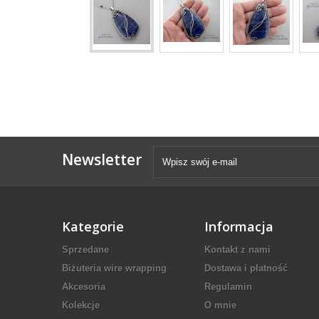
Newsletter
Kategorie
Informacja
Sprzedane
Kontakt z nami
Biżuteria wire wrapping
Dostawa i płatność
Akcesoria
Regulamin
Kolekcje
O mnie