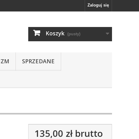
Zaloguj się
Koszyk
(pusty)
IZM
SPRZEDANE
135,00 zł
brutto