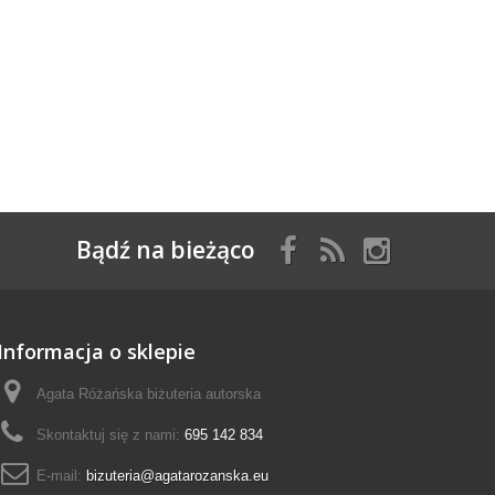
Bądź na bieżąco
Informacja o sklepie
Agata Różańska biżuteria autorska
Skontaktuj się z nami:
695 142 834
E-mail:
bizuteria@agatarozanska.eu