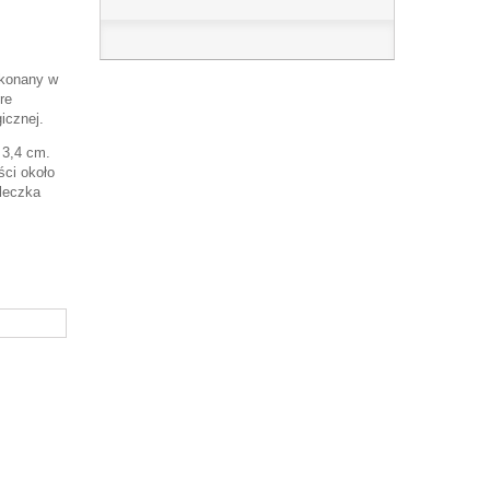
ykonany w
re
icznej.
 3,4 cm.
ści około
leczka