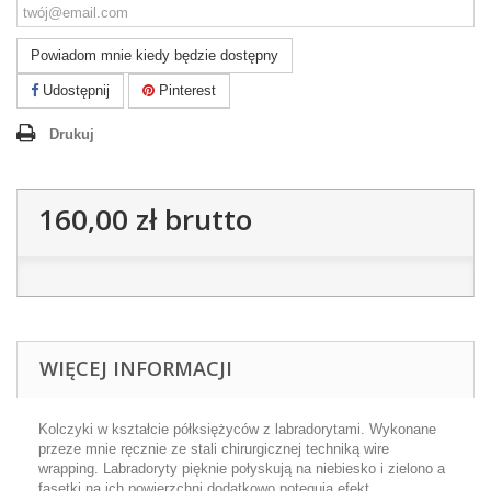
Powiadom mnie kiedy będzie dostępny
Udostępnij
Pinterest
Drukuj
160,00 zł
brutto
WIĘCEJ INFORMACJI
Kolczyki w kształcie półksiężyców z labradorytami. Wykonane
przeze mnie ręcznie ze stali chirurgicznej techniką wire
wrapping. Labradoryty pięknie połyskują na niebiesko i zielono a
fasetki na ich powierzchni dodatkowo potęgują efekt.