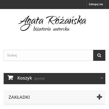
Zaloguj się
Koszyk
(pusty)
ZAKŁADKI