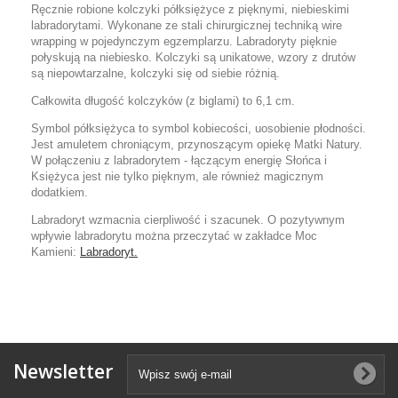
Ręcznie robione kolczyki półksiężyce z pięknymi, niebieskimi
labradorytami. Wykonane ze stali chirurgicznej techniką wire
wrapping w pojedynczym egzemplarzu. Labradoryty pięknie
połyskują na niebiesko. Kolczyki są unikatowe, wzory z drutów
są niepowtarzalne, kolczyki się od siebie różnią.
Całkowita długość kolczyków (z biglami) to 6,1 cm.
Symbol półksiężyca to symbol kobiecości, uosobienie płodności.
Jest amuletem chroniącym, przynoszącym opiekę Matki Natury.
W połączeniu z labradorytem - łączącym energię Słońca i
Księżyca jest nie tylko pięknym, ale również magicznym
dodatkiem.
Labradoryt wzmacnia cierpliwość i szacunek. O pozytywnym
wpływie labradorytu można przeczytać w zakładce Moc
Kamieni:
Labradoryt.
Newsletter