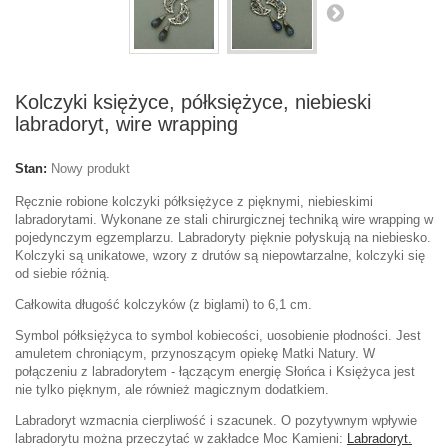
Kolczyki księżyce, półksiężyce, niebieski
labradoryt, wire wrapping
Stan:
Nowy produkt
Ręcznie robione kolczyki półksiężyce z pięknymi, niebieskimi
labradorytami. Wykonane ze stali chirurgicznej techniką wire wrapping w
pojedynczym egzemplarzu. Labradoryty pięknie połyskują na niebiesko.
Kolczyki są unikatowe, wzory z drutów są niepowtarzalne, kolczyki się
od siebie różnią.
Całkowita długość kolczyków (z biglami) to 6,1 cm.
Symbol półksiężyca to symbol kobiecości, uosobienie płodności. Jest
amuletem chroniącym, przynoszącym opiekę Matki Natury. W
połączeniu z labradorytem - łączącym energię Słońca i Księżyca jest
nie tylko pięknym, ale również magicznym dodatkiem.
Labradoryt wzmacnia cierpliwość i szacunek. O pozytywnym wpływie
labradorytu można przeczytać w zakładce Moc Kamieni:
Labradoryt.