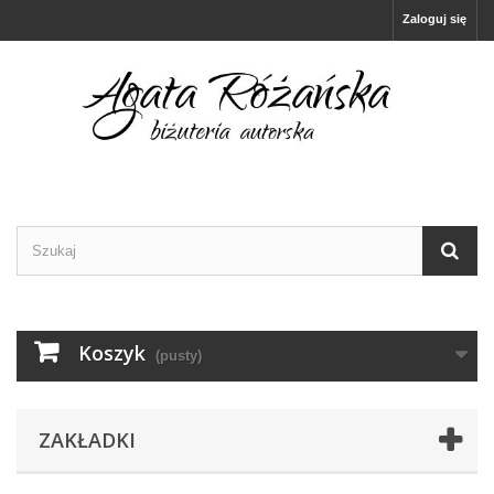
Zaloguj się
Koszyk
(pusty)
ZAKŁADKI