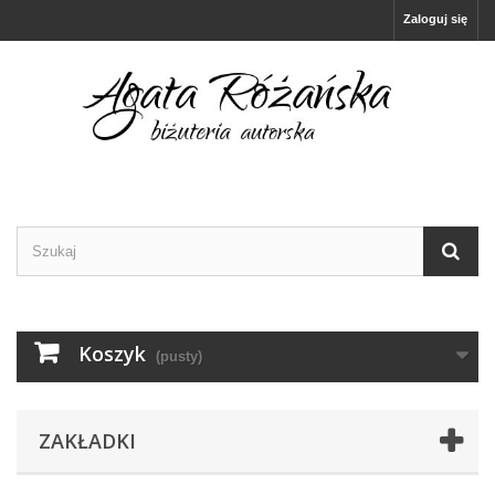
Zaloguj się
Koszyk
(pusty)
ZAKŁADKI