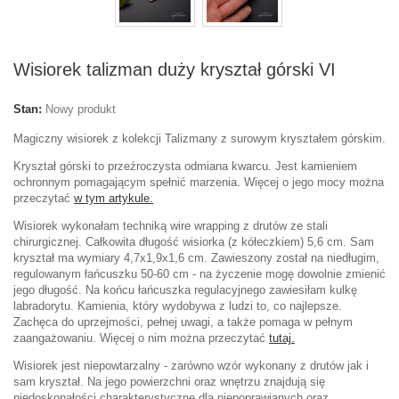
Wisiorek talizman duży kryształ górski VI
Stan:
Nowy produkt
Magiczny wisiorek z kolekcji Talizmany z surowym kryształem górskim.
Kryształ górski to przeźroczysta odmiana kwarcu. Jest k
amieniem
ochronnym pomagającym spełnić marzenia. Więcej o jego mocy można
przeczytać
w tym artykule.
Wisiorek wykonałam techniką wire wrapping z drutów ze stali
chirurgicznej. Całkowita długość wisiorka (z kółeczkiem) 5,6 cm. Sam
kryształ ma wymiary 4,7
x1,9x1,6
cm. Zawieszony został na niedługim,
regulowanym łańcuszku 50-60 cm
- na życzenie mogę dowolnie zmienić
jego długość
. Na końcu łańcuszka regulacyjnego zawiesiłam kulkę
labradorytu
. Kamienia, który
wydobywa z ludzi to, co najlepsze.
Zachęca do uprzejmości, pełnej uwagi, a także pomaga w pełnym
zaangażowaniu. Więcej o nim można przeczytać
tutaj.
Wisiorek jest niepowtarzalny - zarówno wzór wykonany z drutów jak i
sam kryształ. Na jego powierzchni oraz wnętrzu znajdują się
niedoskonałości charakterystyczne dla niepoprawianych oraz