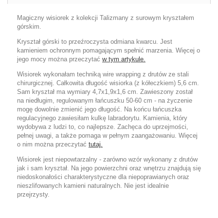
Magiczny wisiorek z kolekcji Talizmany z surowym kryształem
górskim.
Kryształ górski to przeźroczysta odmiana kwarcu. Jest
k
amieniem ochronnym pomagającym spełnić marzenia. Więcej o
jego mocy można przeczytać
w tym artykule.
Wisiorek wykonałam techniką wire wrapping z drutów ze stali
chirurgicznej. Całkowita długość wisiorka (z kółeczkiem) 5,6 cm.
Sam kryształ ma wymiary 4,7
x1,9x1,6
cm. Zawieszony został
na niedługim, regulowanym łańcuszku 50-60 cm
- na życzenie
mogę dowolnie zmienić jego długość
. Na końcu łańcuszka
regulacyjnego zawiesiłam kulkę labradorytu
. Kamienia, który
wydobywa z ludzi to, co najlepsze. Zachęca do uprzejmości,
pełnej uwagi, a także pomaga w pełnym zaangażowaniu. Więcej
o nim można przeczytać
tutaj.
Wisiorek jest niepowtarzalny - zarówno wzór wykonany z drutów
jak i sam kryształ. Na jego powierzchni oraz wnętrzu znajdują się
niedoskonałości charakterystyczne dla niepoprawianych oraz
nieszlifowanych kamieni naturalnych. Nie jest idealnie
przejrzysty.