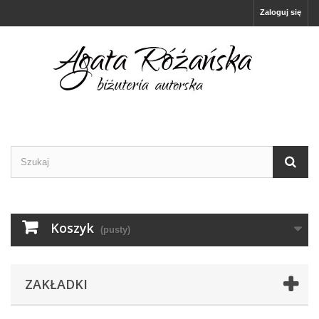
Zaloguj się
Koszyk
(pusty)
ZAKŁADKI