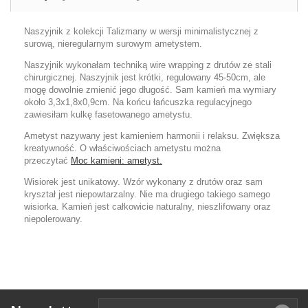
Naszyjnik z kolekcji Talizmany w wersji minimalistycznej z
surową, nieregularnym surowym ametystem.
Naszyjnik wykonałam techniką wire wrapping z drutów ze stali
chirurgicznej. Naszyjnik jest krótki, regulowany 45-50cm, ale
mogę dowolnie zmienić jego długość. Sam kamień ma wymiary
około 3,3x1,8x0,9cm. Na końcu łańcuszka regulacyjnego
zawiesiłam kulkę fasetowanego ametystu.
Ametyst nazywany jest kamieniem harmonii i relaksu. Zwiększa
kreatywność. O właściwościach ametystu można
przeczytać
Moc kamieni: ametyst.
Wisiorek jest unikatowy. Wzór wykonany z drutów oraz sam
kryształ jest niepowtarzalny. Nie ma drugiego takiego samego
wisiorka. Kamień jest całkowicie naturalny, nieszlifowany oraz
niepolerowany.