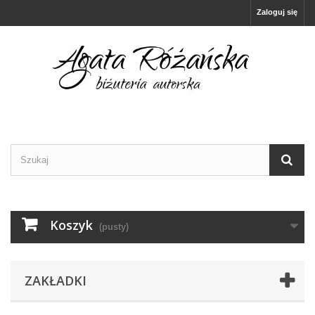
Zaloguj się
Koszyk
(pusty)
ZAKŁADKI