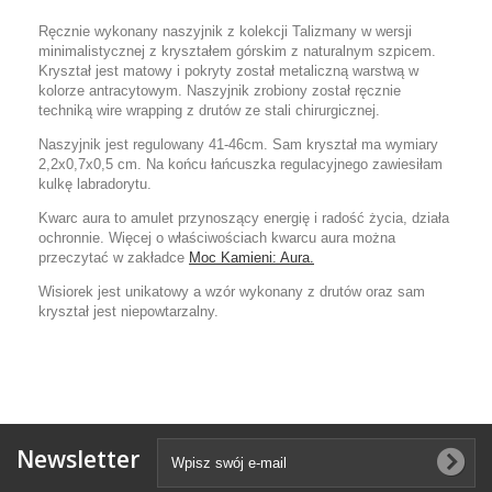
Ręcznie wykonany naszyjnik z kolekcji Talizmany w wersji
minimalistycznej z kryształem górskim z naturalnym szpicem.
Kryształ jest matowy i pokryty został metaliczną warstwą w
kolorze antracytowym. Naszyjnik zrobiony został ręcznie
techniką wire wrapping z drutów ze stali chirurgicznej.
Naszyjnik jest regulowany 41-46cm. Sam kryształ ma wymiary
2,2x0,7x0,5 cm. Na końcu łańcuszka regulacyjnego zawiesiłam
kulkę labradorytu.
Kwarc aura to amulet przynoszący energię i radość życia, działa
ochronnie. Więcej o właściwościach kwarcu aura można
przeczytać w zakładce
Moc Kamieni: Aura.
Wisiorek jest unikatowy a wzór wykonany z drutów oraz sam
kryształ jest niepowtarzalny.
Newsletter