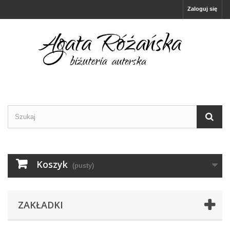
Zaloguj się
Koszyk
(pusty)
ZAKŁADKI