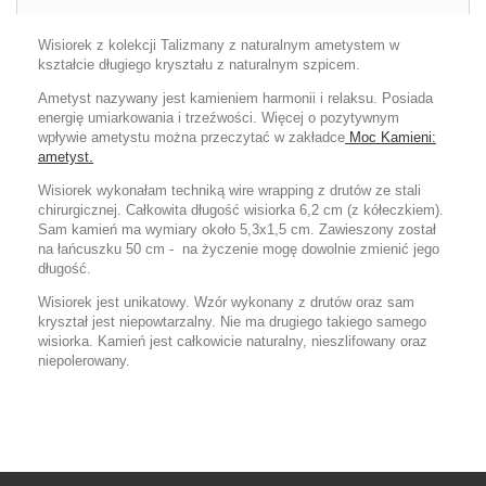
Wisiorek z kolekcji Talizmany z naturalnym ametystem w
kształcie długiego kryształu z naturalnym szpicem.
Ametyst nazywany jest kamieniem harmonii i relaksu. Posiada
energię umiarkowania i trzeźwości. Więcej o pozytywnym
wpływie ametystu można przeczytać w zakładce
Moc Kamieni:
ametyst.
Wisiorek wykonałam techniką wire wrapping z drutów ze stali
chirurgicznej. Całkowita długość wisiorka 6,2 cm (z kółeczkiem).
Sam kamień ma wymiary około 5,3x1,5 cm. Zawieszony został
na łańcuszku 50 cm - na życzenie mogę dowolnie zmienić jego
długość.
Wisiorek jest unikatowy. Wzór wykonany z drutów oraz sam
kryształ jest niepowtarzalny. Nie ma drugiego takiego samego
wisiorka. Kamień jest całkowicie naturalny, nieszlifowany oraz
niepolerowany.