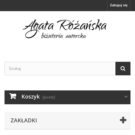
Zaloguj się
Koszyk
(pusty)
ZAKŁADKI