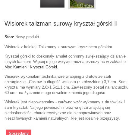
Wisiorek talizman surowy kryształ górski II
Stan:
Nowy produkt
Wisiorek z kolekcji Talizmany z surowym kryształem górskim.
Kryształ górski to doskonały amulet
ochronny zwiększający działanie
innych kamieni. Więcej o jego wpływie można przeczytać w zakładce
Moc Kamieni: Kryształ Górski.
Wisiorek wykonałam techniką wire wrapping z drutów ze stali
chirurgicznej. Całkowita długość wisiorka (z kółeczkiem) 3,7 cm. Sam
kryształ ma wymiary 2,8
x1,5x1,1
cm. Zawieszony został na łańcuszku
60 cm
- na życzenie mogę dowolnie zmienić jego długość
.
Wisiorek jest niepowtarzalny - zarówno wzór wykonany z drutów jak i
sam kryształ. Na jego powierzchni oraz wnętrzu znajdują się
niedoskonałości charakterystyczne dla niepoprawianych oraz
nieszlifowanych kamieni naturalnych. Nie jest idealnie przejrzysty.
Sprzedany