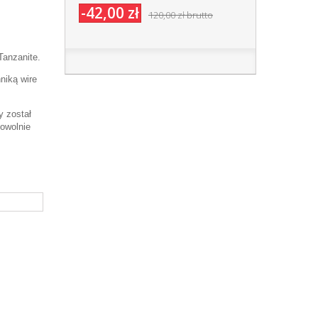
-42,00 zł
120,00 zł
brutto
Tanzanite.
niką wire
y został
owolnie