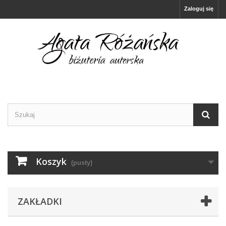
Zaloguj się
Koszyk
(pusty)
ZAKŁADKI