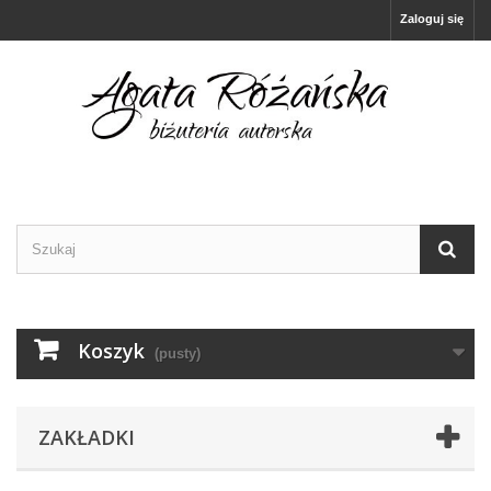
Zaloguj się
Koszyk
(pusty)
ZAKŁADKI