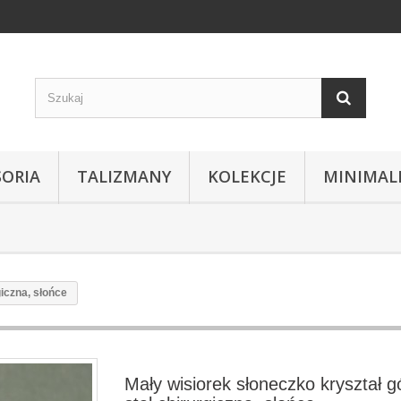
SORIA
TALIZMANY
KOLEKCJE
MINIMAL
giczna, słońce
Mały wisiorek słoneczko kryształ gó