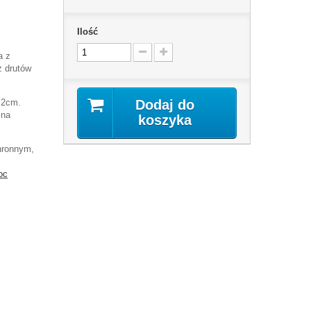
Ilość
a z
z drutów
2,2cm.
Dodaj do
 na
koszyka
hronnym,
oc