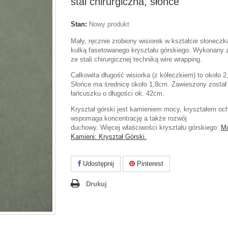
stal chirurgiczna, słońce
Stan:
Nowy produkt
Mały, ręcznie zrobiony wisiorek w kształcie słoneczk
kulką fasetowanego kryształu górskiego. Wykonany 
ze stali chirurgicznej techniką wire wrapping.
Całkowita długość wisiorka (z kółeczkiem) to około 
Słońce ma średnicę około 1,8cm. Zawieszony został
łańcuszku o długości ok. 42cm.
Kryształ górski jest kamieniem mocy, kryształem oc
wspomaga koncentrację a także rozwój
duchowy.
Więcej właściwości kryształu górskiego:
M
Kamieni: Kryształ Górski.
Udostępnij
Pinterest
Drukuj