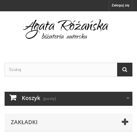
Zaloguj się
Koszyk
(pusty)
ZAKŁADKI