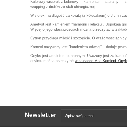
Kolorowy wisiorek z kolorowymi kamieniami naturalnymi: 
wrapping z drutów ze stali chirurgicznej.
Wisiorek ma długość całkowitą (z kółeczkiem) 6,3 cm i zaw
Ametyst jest kamieniem "harmonii i relaksu". Uspokaja g
Więcej o jego właściwościach można przeczytać w zakła
Cytryn przyciąga miłość i szczęście. O właściwościach c
Karneol nazywany jest "kamieniem odwagi" – dodaje pewno
Onyks jest amuletem ochronnym. Uważany jest za kamień w
onyksu można przeczytać
w zakładce Moc Kamieni: Ony
Newsletter