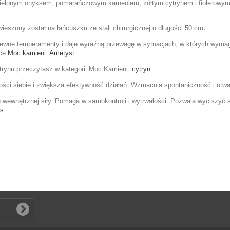
zielonym onyksem, pomarańczowym karneolem, żółtym cytrynem i fioletowym 
ieszony został na łańcuszku ze stali chirurgicznej o długości 50 cm
.
niewne temperamenty i daje wyraźną przewagę w sytuacjach, w których wymaga
dce
Moc kamieni: Ametyst.
ytrynu przeczytasz w kategorii Moc Kamieni:
cytryn.
ści siebie i zwiększa efektywność działań. Wzmacnia spontaniczność i otwa
ewnętrznej siły. Pomaga w samokontroli i wytrwałości. Pozwala wyciszyć s
ks
.