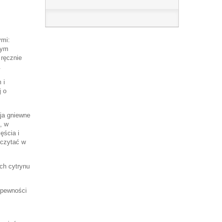
ymi:
tym
 ręcznie
.
 i
j o
ja gniewne
, w
ęścia i
eczytać w
ch cytrynu
 pewności