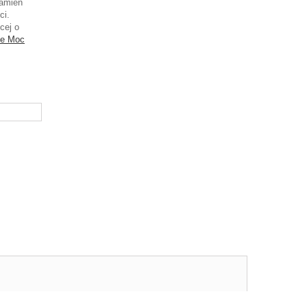
kamień
ci.
cej o
ce Moc