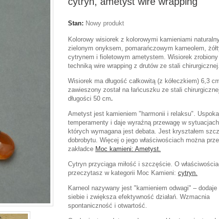
cytryn, ametyst wire wrapping
Stan:
Nowy produkt
Kolorowy wisiorek z kolorowymi kamieniami naturaln
zielonym onyksem, pomarańczowym karneolem, żół
cytrynem i fioletowym ametystem. Wisiorek zrobiony
techniką wire wrapping z drutów ze stali chirurgicznej
Wisiorek ma długość całkowitą (z kółeczkiem) 6,3 cm
zawieszony został na łańcuszku ze stali chirurgiczne
długości 50 cm
.
Ametyst jest kamieniem "harmonii i relaksu".
Uspoka
temperamenty i daje wyraźną przewagę w sytuacjach
których wymagana jest debata. Jest kryształem szcz
dobrobytu. Więcej o jego właściwościach można prz
zakładce
Moc kamieni: Ametyst.
Cytryn przyciąga miłość i szczęście. O właściwościa
przeczytasz w kategorii Moc Kamieni:
cytryn.
Karneol nazywany jest "kamieniem odwagi" – dodaje
siebie i zwiększa efektywność działań. Wzmacnia
spontaniczność i otwartość.