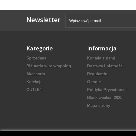
Newsletter
Kategorie
Informacja
Sprzedane
Kontakt z nami
Biżuteria wire wrapping
Dostawa i płatność
Akcesoria
Regulamin
Kolekcje
O mnie
OUTLET
Polityka Prywatności
Black weeken 2025
Mapa strony