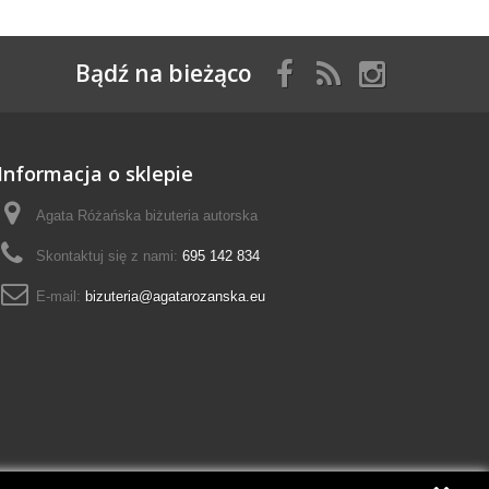
Bądź na bieżąco
Informacja o sklepie
Agata Różańska biżuteria autorska
Skontaktuj się z nami:
695 142 834
E-mail:
bizuteria@agatarozanska.eu