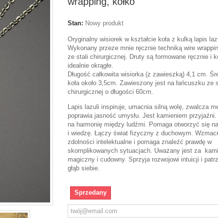
wrapping, kółko
Stan:
Nowy produkt
Oryginalny wisiorek w kształcie koła z kulką lapis lazu
Wykonany przeze mnie ręcznie techniką wire wrappin
ze stali chirurgicznej. Druty są formowane ręcznie i ko
idealnie okrągłe.
Długość całkowita wisiorka (z zawieszką) 4,1 cm. Śr
koła około 3,5cm. Zawieszony jest na łańcuszku ze s
chirurgicznej o długości 60cm.
Lapis lazuli inspiruje, umacnia silną wolę, zwalcza m
poprawia jasność umysłu. Jest kamieniem przyjaźni
na harmonię między ludźmi. Pomaga otworzyć się n
i wiedzę. Łączy świat fizyczny z duchowym. Wzmac
zdolności intelektualne i pomaga znaleźć prawdę w
skomplikowanych sytuacjach. Uważany jest za kam
magiczny i cudowny. Sprzyja rozwojowi intuicji i patr
głąb siebie.
Sprzedany