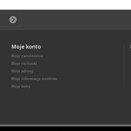
Moje konto
Moje zamówienia
Moje rachunki
Moje adresy
Moje informacje osobiste
Moje bony