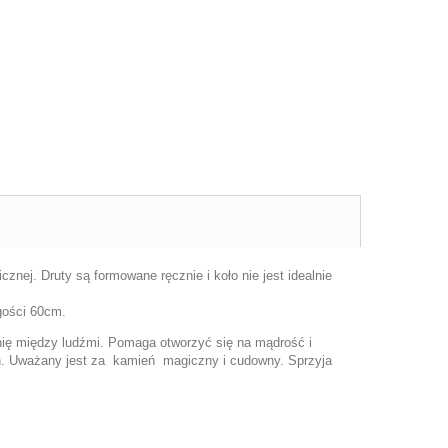
cznej. Druty są formowane ręcznie i koło nie jest idealnie
ugości 60cm.
onię między ludźmi. Pomaga otworzyć się na mądrość i
h. Uważany jest za kamień magiczny i cudowny. Sprzyja