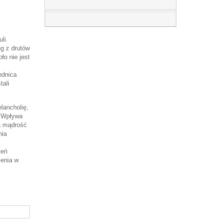
li.
g z drutów
ło nie jest
ednica
tali
elancholię,
. Wpływa
a mądrość
nia
ień
zenia w