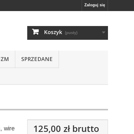
Zaloguj się
Koszyk
(pusty)
IZM
SPRZEDANE
125,00 zł
brutto
i, wire