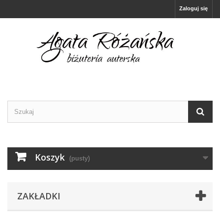
Zaloguj się
Koszyk
(pusty)
ZAKŁADKI