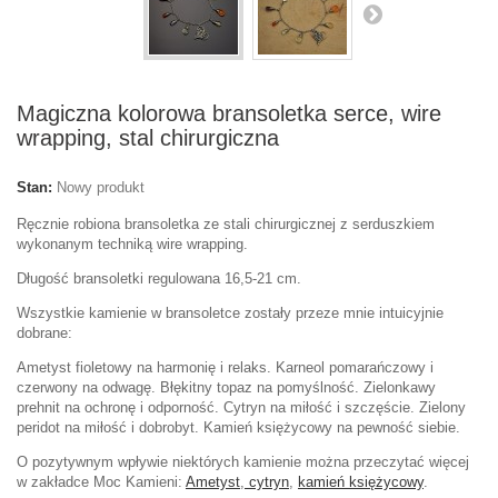
Magiczna kolorowa bransoletka serce, wire
wrapping, stal chirurgiczna
Stan:
Nowy produkt
Ręcznie robiona bransoletka ze stali chirurgicznej z serduszkiem
wykonanym techniką wire wrapping.
Długość bransoletki regulowana 16,5-21 cm.
Wszystkie kamienie w bransoletce zostały przeze mnie intuicyjnie
dobrane:
Ametyst fioletowy na harmonię i relaks. Karneol pomarańczowy i
czerwony na odwagę. Błękitny topaz na pomyślność. Zielonkawy
prehnit na ochronę i odporność. Cytryn na miłość i szczęście. Zielony
peridot na miłość i dobrobyt. Kamień księżycowy na pewność siebie.
O pozytywnym wpływie niektórych kamienie można przeczytać więcej
w zakładce Moc Kamieni:
Ametyst
,
cytryn
,
kamień księżycowy
.