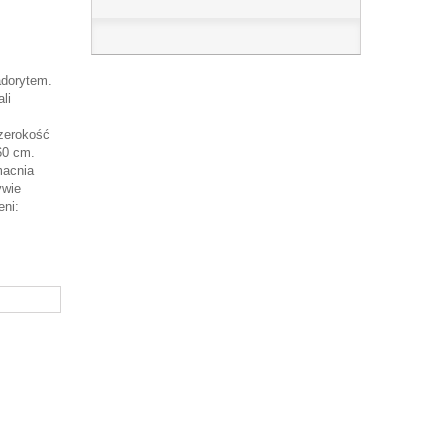
adorytem.
li
Szerokość
60 cm.
macnia
ywie
eni: