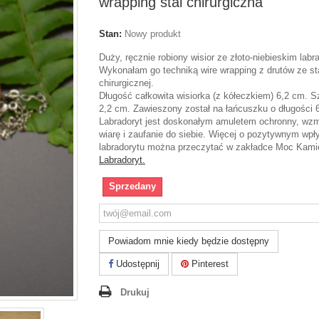
wrapping stal chirurgiczna
Stan:
Nowy produkt
Duży, ręcznie robiony wisior ze złoto-niebieskim labr
Wykonałam go techniką wire wrapping z drutów ze sta
chirurgicznej.
Długość całkowita wisiorka (z kółeczkiem) 6,2 cm. 
2,2 cm. Zawieszony został na łańcuszku o długości 
Labradoryt jest doskonałym amuletem ochronny, wz
wiarę i zaufanie do siebie. Więcej o pozytywnym wpł
labradorytu można przeczytać w zakładce Moc Kami
Labradoryt.
Sprzedany
Powiadom mnie kiedy będzie dostępny
Udostępnij
Pinterest
Drukuj