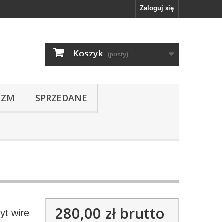
Zaloguj się
Koszyk
(pusty)
IZM
SPRZEDANE
280,00 zł
brutto
yt wire