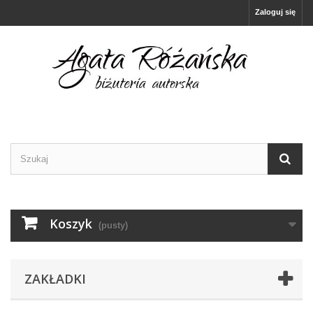
Zaloguj się
Koszyk
(pusty)
ZAKŁADKI