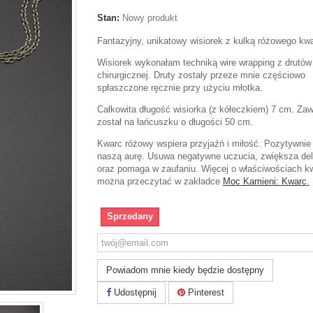
Stan:
Nowy produkt
Fantazyjny, unikatowy wisiorek z kulką różowego kw
Wisiorek wykonałam techniką wire wrapping z drutów 
chirurgicznej. Druty zostały przeze mnie częściowo
spłaszczone ręcznie przy użyciu młotka.
Całkowita długość wisiorka (z kółeczkiem) 7 cm. Za
został na łańcuszku o długości 50 cm.
Kwarc różowy w
spiera przyjaźń i miłość. Pozytywni
naszą aurę. Usuwa negatywne uczucia, zwiększa del
oraz pomaga w zaufaniu. Więcej o właściwościach k
można przeczytać w zakładce
Moc Kamieni: Kwarc
.
Sprzedany
Powiadom mnie kiedy będzie dostępny
Udostępnij
Pinterest