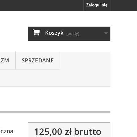
Zaloguj się
Koszyk
(pusty)
IZM
SPRZEDANE
125,00 zł
brutto
iczna