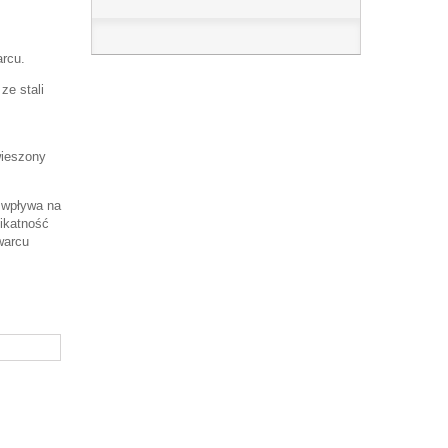
arcu.
ze stali
wieszony
e wpływa na
ikatność
warcu