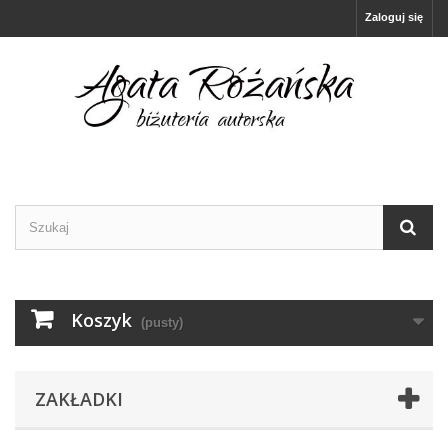
Zaloguj się
Koszyk
(pusty)
ZAKŁADKI