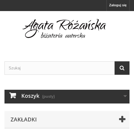
Zaloguj się
Koszyk
(pusty)
ZAKŁADKI