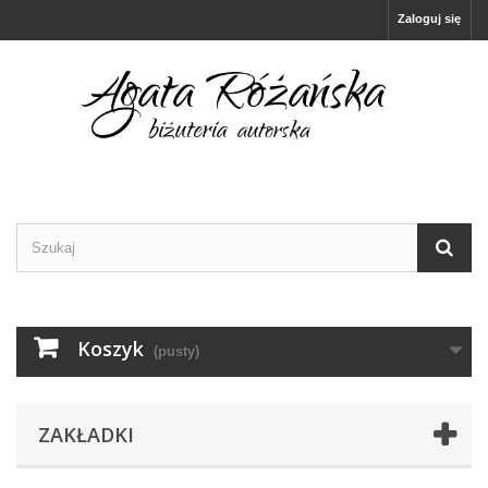
Zaloguj się
Koszyk
(pusty)
ZAKŁADKI