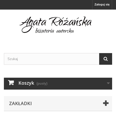
Zaloguj się
Koszyk
(pusty)
ZAKŁADKI