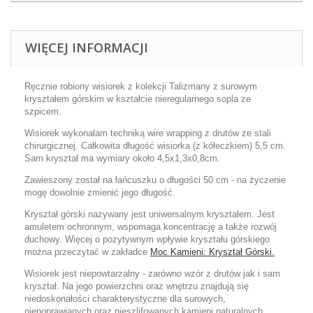
WIĘCEJ INFORMACJI
Ręcznie robiony wisiorek z kolekcji Talizmany z surowym
kryształem górskim w kształcie nieregularnego sopla ze
szpicem.
Wisiorek wykonałam techniką wire wrapping z drutów ze stali
chirurgicznej. Całkowita długość wisiorka (z kółeczkiem) 5,5 cm.
Sam kryształ ma wymiary około 4,5x1,3x0,8cm.
Zawieszony został na łańcuszku o długości 50 cm - na życzenie
mogę dowolnie zmienić jego długość.
Kryształ górski nazywany jest uniwersalnym kryształem. Jest
amuletem ochronnym, wspomaga koncentrację a także rozwój
duchowy.
Więcej o pozytywnym wpływie kryształu górskiego
można przeczytać w zakładce
Moc Kamieni: Kryształ Górski.
Wisiorek jest niepowtarzalny - zarówno wzór z drutów jak i sam
kryształ. Na jego powierzchni oraz wnętrzu znajdują się
niedoskonałości charakterystyczne dla surowych,
niepoprawianych oraz nieszlifowanych kamieni naturalnych.