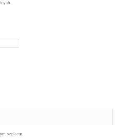
lnych.
onym szpicem.