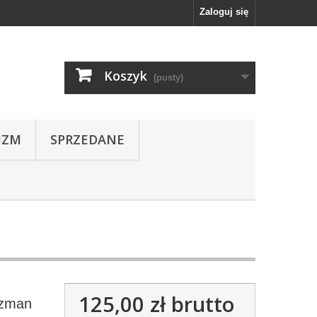
Zaloguj się
Koszyk
(pusty)
IZM
SPRZEDANE
125,00 zł
brutto
izman