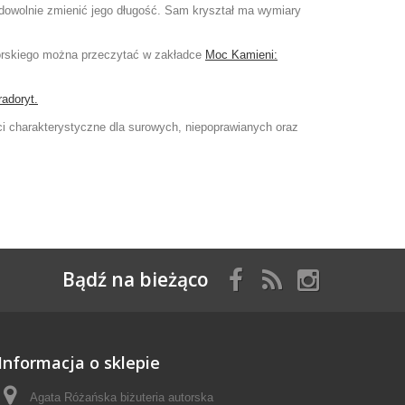
ę dowolnie zmienić jego długość. Sam kryształ ma wymiary
órskiego można przeczytać w zakładce
Moc Kamieni:
radoryt.
ści charakterystyczne dla surowych, niepoprawianych oraz
Bądź na bieżąco
Informacja o sklepie
Agata Różańska biżuteria autorska