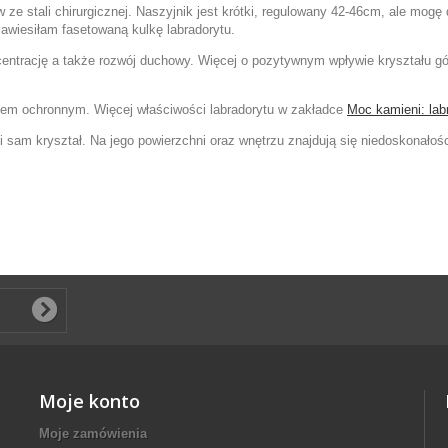
 ze stali chirurgicznej. Naszyjnik jest krótki, regulowany 42-46cm, ale mog
awiesiłam fasetowaną kulkę labradorytu.
entrację a także rozwój duchowy.
Więcej o pozytywnym wpływie kryształu g
niem ochronnym. Więcej właściwości labradorytu w zakładce
Moc kamieni: lab
 i sam kryształ. Na jego powierzchni oraz wnętrzu znajdują się niedoskonało
Moje konto
Moje zamówienia