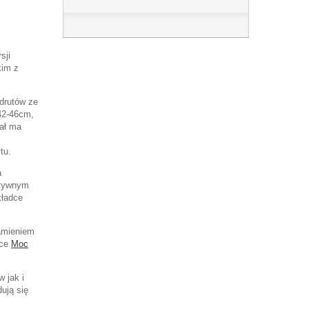
sji
kim z
 drutów ze
 42-46cm,
tał ma
tu.
a
ytywnym
kładce
kamieniem
dce
Moc
w jak i
ują się