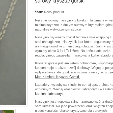
surowy kryształ górski
Stan:
Nowy produkt
Ręcznie robiony naszyjnik z kolekcji Talizmany w wer
minimalistycznej z dużym surowym kryształem górs
naturalnie wytworzonym szpicem.
Naszyjnik wykonany został techniką wire wrapping z
stali chirurgicznej. Naszyjnik jest krótki, regulowany
ale mogę dowolnie zmienić jego długość. Sam krysz
wymiary około 3,1x1,7x1,6cm. Na końcu łańcuszka
regulacyjnego zawiesiłam fasetowaną kulkę labradory
Kryształ górski jest amuletem ochronnym, wspomag
koncentrację a także rozwój duchowy.
Więcej o poz
wpływie kryształu górskiego można przeczytać w za
Moc Kamieni: Kryształ Górski.
Labradoryt wydobywa z ludzi to co najlepsze. Jest 
ochronnym. Więcej właściwości labradorytu w zakła
kamieni: labradoryt.
Naszyjnik jest niepowtarzalny - zarówno wzór z drutó
sam kryształ. Na jego powierzchni oraz wnętrzu znajd
niedoskonałości charakterystyczne dla surowych,