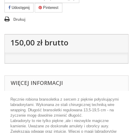
Udostępnij
Pinterest
Drukuj
150,00 zł
brutto
WIĘCEJ INFORMACJI
Ręcznie robiona bransoletka z sercem z pięknie połyskującymi
labradorytami. Wykonana ze stali chirurgicznej techniką wire
wrapping. Długość bransoletki regulowana 13,5-19,5 cm - na
życzenie mogę dowolnie zmienić długość.
Labradoryty to nie tylko piękne ,ale i niezwykle magiczne
kamienie. Uważane ze doskonałe amulety i obrońcy aury.
Zwiększają odwagę oraz intuicję. Więcej o magii labradorytów