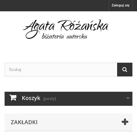
Zaloguj się
Koszyk
(pusty)
ZAKŁADKI