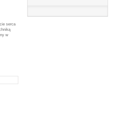
cie serca
chniką
ony w