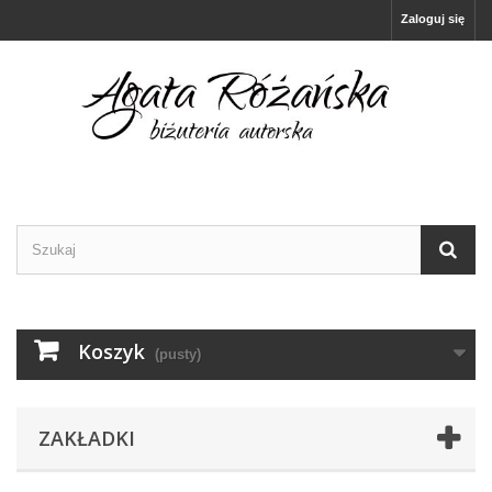
Zaloguj się
Koszyk
(pusty)
ZAKŁADKI