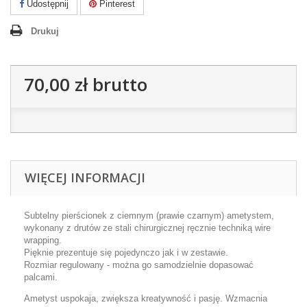
Udostępnij
Pinterest
Drukuj
70,00 zł
brutto
WIĘCEJ INFORMACJI
Subtelny pierścionek z ciemnym (prawie czarnym) ametystem,
wykonany z drutów ze stali chirurgicznej ręcznie techniką wire
wrapping.
Pięknie prezentuje się pojedynczo jak i w zestawie.
Rozmiar regulowany - można go samodzielnie dopasować
palcami.
Ametyst uspokaja, zwiększa kreatywność i pasję.
Wzmacnia