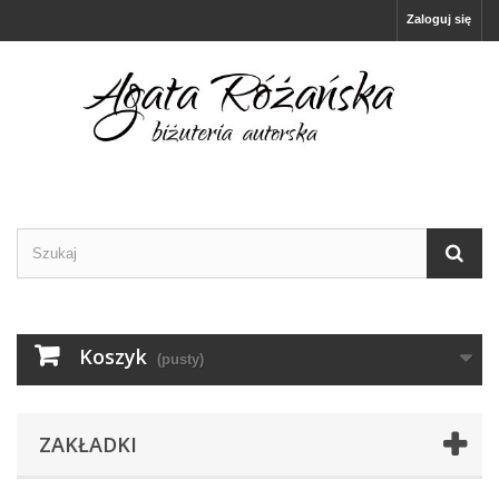
Zaloguj się
Koszyk
(pusty)
ZAKŁADKI