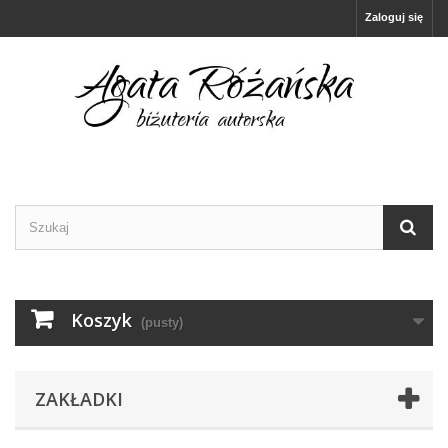
Zaloguj się
Koszyk
(pusty)
ZAKŁADKI