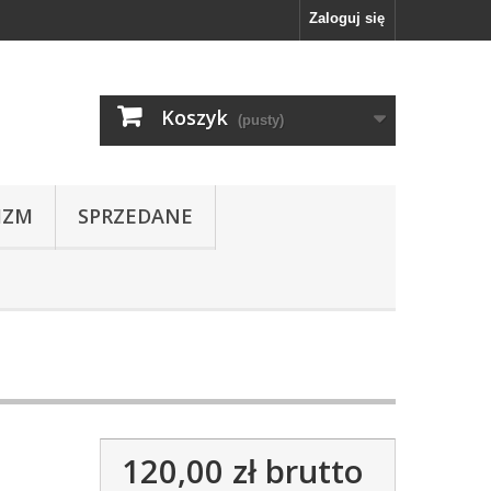
Zaloguj się
Koszyk
(pusty)
IZM
SPRZEDANE
120,00 zł
brutto