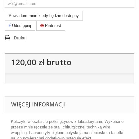
Powiadom mnie kiedy będzie dostępny
Udostępnij
Pinterest
Drukuj
120,00 zł
brutto
WIĘCEJ INFORMACJI
Kolczyki w kształcie półksiężyców z labradorytami. Wykonane
przeze mnie ręcznie ze stali chirurgicznej techniką wire
wrapping. Labradoryty pięknie połyskują na niebiesko a fasetki
na ich powierzchni dodatkowo potęgują efekt.