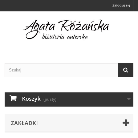
Zaloguj się
Koszyk
(pusty)
ZAKŁADKI