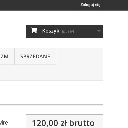
Zaloguj się
Koszyk
(pusty)
IZM
SPRZEDANE
120,00 zł
brutto
wire