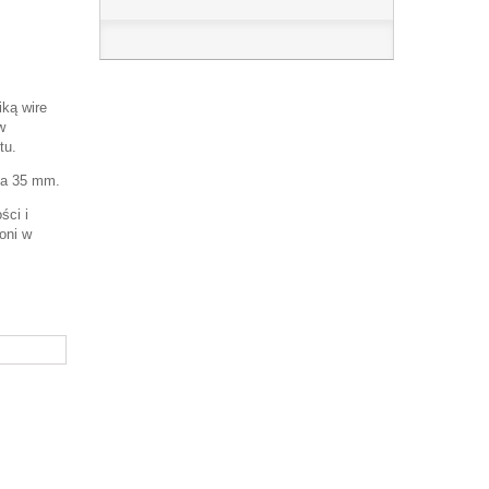
ką wire
w
tu.
ła 35 mm.
ści i
oni w